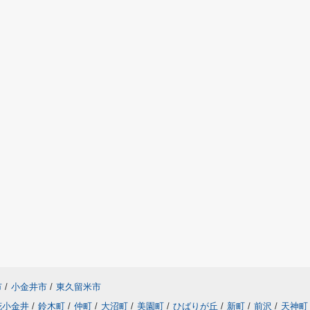
市
/
小金井市
/
東久留米市
花小金井
/
鈴木町
/
仲町
/
大沼町
/
美園町
/
ひばりが丘
/
新町
/
前沢
/
天神町