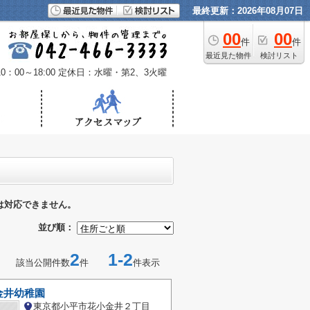
最終更新：2026年08月07日
00
00
件
件
最近見た物件
検討リスト
：00～18:00
定休日：水曜・第2、3火曜
は対応できません。
並び順：
2
1-2
該当公開件数
件
件表示
金井幼稚園
東京都小平市花小金井２丁目