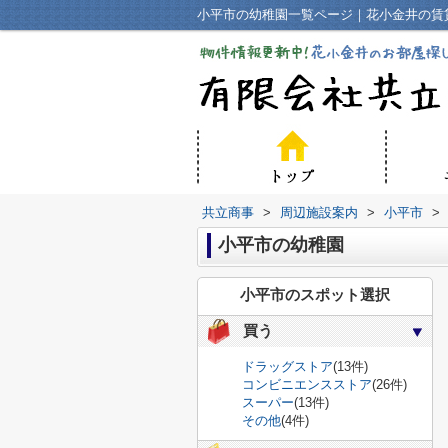
小平市の幼稚園一覧ページ｜花小金井の賃
共立商事
>
周辺施設案内
>
小平市
>
小平市の幼稚園
小平市のスポット選択
買う
ドラッグストア
(13件)
コンビニエンスストア
(26件)
スーパー
(13件)
その他
(4件)