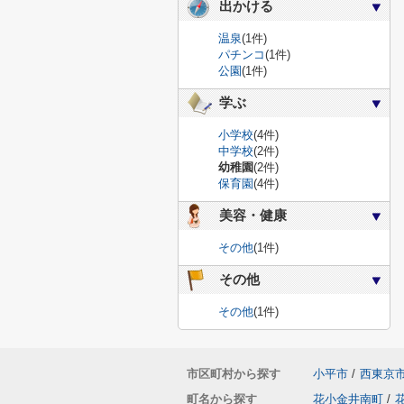
出かける
温泉
(1件)
パチンコ
(1件)
公園
(1件)
学ぶ
小学校
(4件)
中学校
(2件)
幼稚園
(2件)
保育園
(4件)
美容・健康
その他
(1件)
その他
その他
(1件)
市区町村から探す
小平市
/
西東京
町名から探す
花小金井南町
/