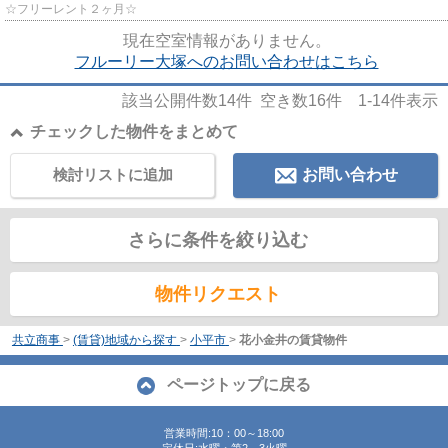
☆フリーレント２ヶ月☆
現在空室情報がありません。
フルーリー大塚へのお問い合わせはこちら
該当公開件数
14
件 空き数
16
件
1-14
件表示
チェックした物件をまとめて
検討リストに追加
お問い合わせ
さらに条件を絞り込む
物件リクエスト
共立商事
>
(賃貸)地域から探す
>
小平市
>
花小金井の賃貸物件
ページトップに戻る
営業時間:10：00～18:00
定休日:水曜・第2、3火曜