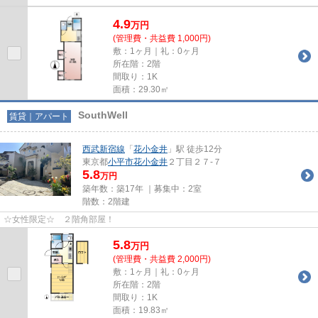
4.9
万
円
(管理費・共益費 1,000円)
敷：1ヶ月｜礼：0ヶ月
所在階：2階
間取り：1K
面積：29.30㎡
SouthWell
賃貸｜アパート
西武新宿線
「
花小金井
」駅 徒歩12分
東京都
小平市
花小金井
２丁目２７-７
5.8
万円
築年数：築17年 ｜募集中：
2室
階数：2階建
☆女性限定☆ ２階角部屋！
5.8
万
円
(管理費・共益費 2,000円)
敷：1ヶ月｜礼：0ヶ月
所在階：2階
間取り：1K
面積：19.83㎡