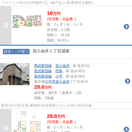
ファミリー向け4LDK物件♪広々納戸あり♪駐車場付き無料♪
18
万
円
(管理費・共益費 -)
敷：2ヶ月｜礼：1ヶ月
所在階：1-2階
間取り：4LDK
面積：94.92㎡
花小金井１丁目貸家
賃貸｜一戸建て
西武新宿線
「
花小金井
」駅 徒歩3分
西武新宿線
「
田無
」駅 徒歩36分
西武新宿線
「
小平
」駅 徒歩39分
東京都
小平市
花小金井
１丁目26-8
28.6
万円
築年数：築5年 ｜募集中：
1室
階数：2階建
駅近3分の好立地♪事務所/住居使用どちらもOK♪2021年築
28.6
万
円
(管理費・共益費 -)
敷：1ヶ月｜礼：1ヶ月