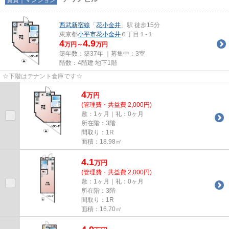
西武新宿線
「
花小金井
」駅 徒歩15分
東京都
小平市
花小金井
６丁目１-１
4
4.9
万円～
万円
築年数：築37年 ｜募集中：
3室
階数：4階建 地下1階
☆下階はテナント倉庫です☆
4
万
円
(管理費・共益費 2,000円)
敷：1ヶ月｜礼：0ヶ月
所在階：3階
間取り：1R
面積：18.98㎡
4.1
万
円
(管理費・共益費 2,000円)
敷：1ヶ月｜礼：0ヶ月
所在階：3階
間取り：1R
面積：16.70㎡