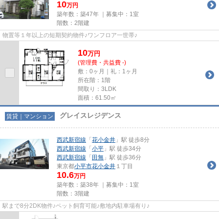
10
万円
築年数：築47年 ｜募集中：
1室
階数：2階建
物置等１年以上の短期契約物件♪ワンフロア一世帯♪
10
万
円
(管理費・共益費 -)
敷：0ヶ月｜礼：1ヶ月
所在階：1階
間取り：3LDK
面積：61.50㎡
グレイスレジデンス
賃貸｜マンション
西武新宿線
「
花小金井
」駅 徒歩8分
西武新宿線
「
小平
」駅 徒歩34分
西武新宿線
「
田無
」駅 徒歩36分
東京都
小平市
花小金井
１丁目
10.6
万円
築年数：築38年 ｜募集中：
1室
階数：3階建
駅まで8分2DK物件♪ペット飼育可能♪敷地内駐車場有り♪