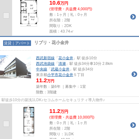
10.6
万
円
(管理費・共益費 4,000円)
敷：1ヶ月｜礼：0ヶ月
所在階：2階
間取り：2DK
面積：43.74㎡
リブリ・花小金井
賃貸｜アパート
西武新宿線
「
花小金井
」駅 徒歩10分
西武池袋線
「
清瀬
」駅 徒歩34分車10分 2.8km
中央線
「
武蔵小金井
」駅 徒歩34分
東京都
小平市
花小金井
５丁目
11.2
万円
築年数：築6年 ｜募集中：
1室
階数：3階建
駅徒歩10分の築浅1LDK♪セコムホームセキュリティ導入物件♪
11.2
万
円
(管理費・共益費 10,000円)
敷：0ヶ月｜礼：1ヶ月
所在階：2階
間取り：1LDK