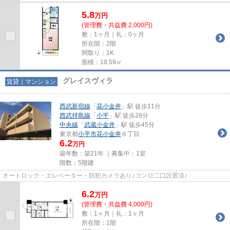
5.8
万
円
(管理費・共益費 2,000円)
敷：1ヶ月｜礼：0ヶ月
所在階：2階
間取り：1K
面積：18.59㎡
グレイスヴィラ
賃貸｜マンション
西武新宿線
「
花小金井
」駅 徒歩11分
西武拝島線
「
小平
」駅 徒歩28分
中央線
「
武蔵小金井
」駅 徒歩45分
東京都
小平市
花小金井
６丁目
6.2
万円
築年数：築21年 ｜募集中：
1室
階数：5階建
オートロック・エレベーター・防犯カメラあり♪コンロ二口設置済♪
6.2
万
円
(管理費・共益費 4,000円)
敷：1ヶ月｜礼：1ヶ月
所在階：1階