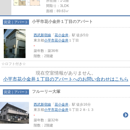
所在階：1-2階
間取り：3LDK
面積：89.63㎡
小平市花小金井１丁目のアパート
賃貸｜アパート
西武新宿線
「
花小金井
」駅 徒歩5分
東京都
小平市
花小金井
１丁目
-
築年数：築36年
階数：2階建
☆ロフト付き☆
現在空室情報がありません。
小平市花小金井１丁目のアパートへのお問い合わせはこちら
フルーリー大塚
賃貸｜アパート
西武新宿線
「
花小金井
」駅 徒歩16分
東京都
小平市
花小金井
５丁目２８-１３
-
築年数：築32年
階数：2階建