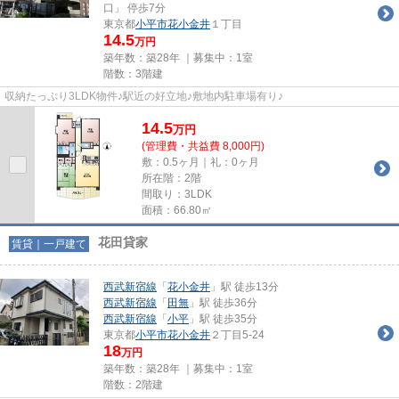
口」 停歩7分
東京都
小平市
花小金井
１丁目
14.5
万円
築年数：築28年 ｜募集中：
1室
階数：3階建
収納たっぷり3LDK物件♪駅近の好立地♪敷地内駐車場有り♪
14.5
万
円
(管理費・共益費 8,000円)
敷：0.5ヶ月｜礼：0ヶ月
所在階：2階
間取り：3LDK
面積：66.80㎡
花田貸家
賃貸｜一戸建て
西武新宿線
「
花小金井
」駅 徒歩13分
西武新宿線
「
田無
」駅 徒歩36分
西武新宿線
「
小平
」駅 徒歩35分
東京都
小平市
花小金井
２丁目5-24
18
万円
築年数：築28年 ｜募集中：
1室
階数：2階建