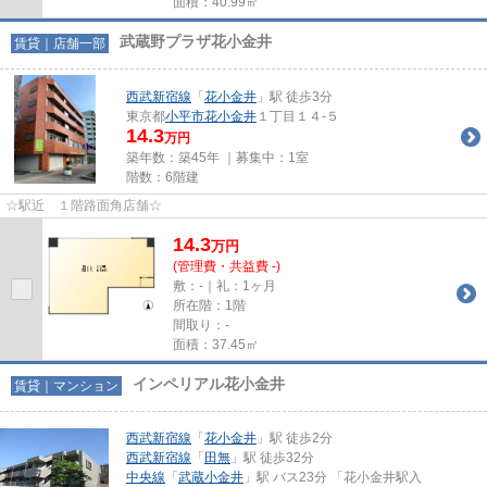
面積：40.99㎡
武蔵野プラザ花小金井
賃貸｜店舗一部
西武新宿線
「
花小金井
」駅 徒歩3分
東京都
小平市
花小金井
１丁目１４-５
14.3
万円
築年数：築45年 ｜募集中：
1室
階数：6階建
☆駅近 １階路面角店舗☆
14.3
万
円
(管理費・共益費 -)
敷：-｜礼：1ヶ月
所在階：1階
間取り：-
面積：37.45㎡
インペリアル花小金井
賃貸｜マンション
西武新宿線
「
花小金井
」駅 徒歩2分
西武新宿線
「
田無
」駅 徒歩32分
中央線
「
武蔵小金井
」駅 バス23分 「花小金井駅入