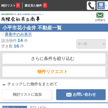
0
0
検討リスト
最近見た物件
お問合せ
小平市花小金井 不動産一覧
募集中のみ表示
14
該当物件
件
16
空き数
件
さらに条件を絞り込む
物件リクエスト
チェックした物件をまとめて
検討リストに追加
お問い合わせ
アワノビル
賃貸｜マンション