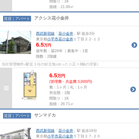
間取り：1K
面積：21.00㎡
アクシス花小金井
賃貸｜アパート
西武新宿線
「
花小金井
」駅 徒歩3分
東京都
小平市
花小金井
１丁目２２-１２
6.5
万円
築年数：築26年 ｜募集中：
1室
階数：2階建
当社管理物件♪駅近３分の好立地♪ゆったり広々8帖の洋室♪
6.5
万
円
(管理費・共益費 3,000円)
敷：1ヶ月｜礼：1ヶ月
所在階：1階
間取り：1K
面積：26.71㎡
サンマドカ
賃貸｜アパート
西武新宿線
「
花小金井
」駅 徒歩16分
東京都
小平市
花小金井
５丁目２７-２０