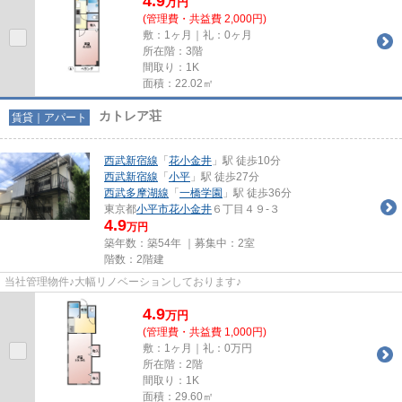
4.9
万
円
(管理費・共益費 2,000円)
敷：1ヶ月｜礼：0ヶ月
所在階：3階
間取り：1K
面積：22.02㎡
カトレア荘
賃貸｜アパート
西武新宿線
「
花小金井
」駅 徒歩10分
西武新宿線
「
小平
」駅 徒歩27分
西武多摩湖線
「
一橋学園
」駅 徒歩36分
東京都
小平市
花小金井
６丁目４９-３
4.9
万円
築年数：築54年 ｜募集中：
2室
階数：2階建
当社管理物件♪大幅リノベーションしております♪
4.9
万
円
(管理費・共益費 1,000円)
敷：1ヶ月｜礼：0万円
所在階：2階
間取り：1K
面積：29.60㎡