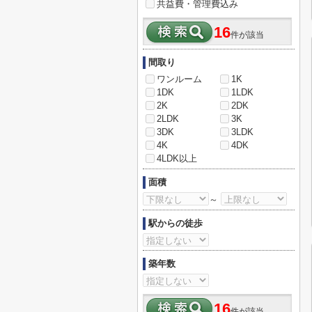
共益費・管理費込み
16
件が該当
間取り
ワンルーム
1K
1DK
1LDK
2K
2DK
2LDK
3K
3DK
3LDK
4K
4DK
4LDK以上
面積
～
駅からの徒歩
築年数
16
件が該当