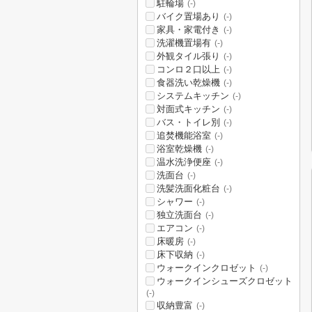
駐輪場
(-)
バイク置場あり
(-)
家具・家電付き
(-)
洗濯機置場有
(-)
外観タイル張り
(-)
コンロ２口以上
(-)
食器洗い乾燥機
(-)
システムキッチン
(-)
対面式キッチン
(-)
バス・トイレ別
(-)
追焚機能浴室
(-)
浴室乾燥機
(-)
温水洗浄便座
(-)
洗面台
(-)
洗髪洗面化粧台
(-)
シャワー
(-)
独立洗面台
(-)
エアコン
(-)
床暖房
(-)
床下収納
(-)
ウォークインクロゼット
(-)
ウォークインシューズクロゼット
(-)
収納豊富
(-)