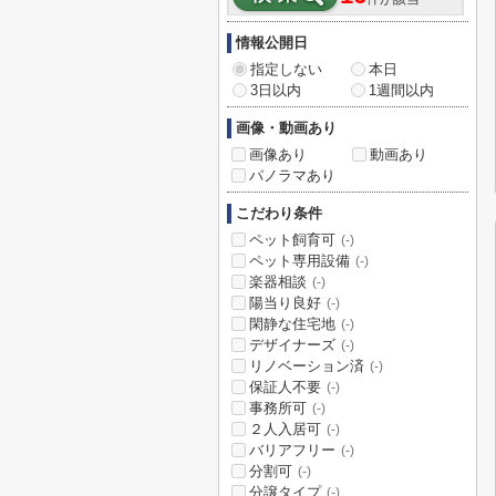
情報公開日
指定しない
本日
3日以内
1週間以内
画像・動画あり
画像あり
動画あり
パノラマあり
こだわり条件
ペット飼育可
(-)
ペット専用設備
(-)
楽器相談
(-)
陽当り良好
(-)
閑静な住宅地
(-)
デザイナーズ
(-)
リノベーション済
(-)
保証人不要
(-)
事務所可
(-)
２人入居可
(-)
バリアフリー
(-)
分割可
(-)
分譲タイプ
(-)