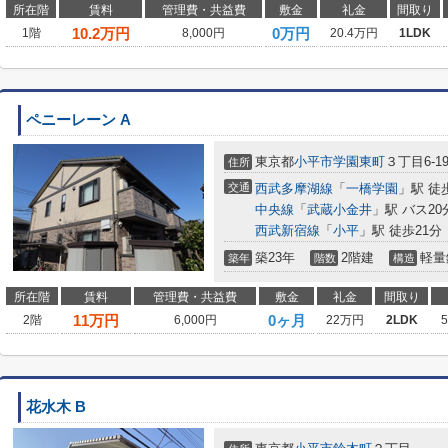
所在階
賃料
管理費・共益費
敷金
礼金
間取り
10.2
万円
0万円
1階
8,000円
20.4万円
1LDK
ペニーレーン A
東京都
小平市
学園東町
３丁目6-1
住所
交通
西武多摩湖線
「
一橋学園
」駅 徒
中央線
「
武蔵小金井
」駅 バス20
西武新宿線
「
小平
」駅 徒歩21分
築23年
2階建
軽量
築年
階数
構造
所在階
賃料
管理費・共益費
敷金
礼金
間取り
11
万円
0ヶ月
2階
6,000円
22万円
2LDK
花水木 B