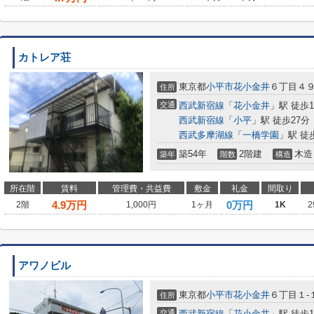
カトレア荘
東京都
小平市
花小金井
６丁目４９
住所
交通
西武新宿線
「
花小金井
」駅 徒歩1
西武新宿線
「
小平
」駅 徒歩27分
西武多摩湖線
「
一橋学園
」駅 徒
築54年
2階建
木造
築年
階数
構造
所在階
賃料
管理費・共益費
敷金
礼金
間取り
4.9
万円
0万円
2階
1,000円
1ヶ月
1K
2
アワノビル
東京都
小平市
花小金井
６丁目１-
住所
交通
西武新宿線
「
花小金井
」駅 徒歩1