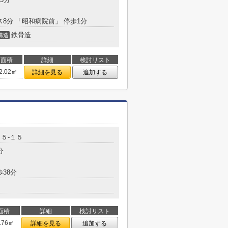
ス8分 「昭和病院前」 停歩1分
鉄骨造
構造
面積
詳細
検討リスト
2.02㎡
詳細を見る
追加する
５-１５
分
歩38分
面積
詳細
検討リスト
.76㎡
詳細を見る
追加する