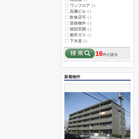
ワンフロア
(-)
高層ビル
(-)
飲食店可
(-)
居抜物件
(-)
個別空調
(-)
都市ガス
(-)
下水道
(-)
16
件が該当
新着物件