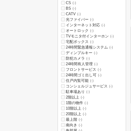
CS
(-)
BS
(-)
CATV
(-)
光ファイバー
(-)
インターネット対応
(-)
オートロック
(-)
TVモニタ付インターホン
(-)
宅配ボックス
(-)
24時間緊急通報システム
(-)
ディンプルキー
(-)
防犯カメラ
(-)
24時間有人管理
(-)
フロントサービス
(-)
24時間ゴミ出し可
(-)
住戸内覧可能
(-)
コンシェルジュサービス
(-)
駐車場あり
(-)
2階以上
(-)
1階の物件
(-)
10階以上
(-)
20階以上
(-)
最上階
(-)
南向き
(-)
角部屋
(-)