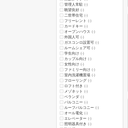
管理人常駐
(-)
眺望良好
(-)
二世帯住宅
(-)
フリーレント
(-)
カードキー
(-)
オープンハウス
(-)
外国人可
(-)
ガスコンロ設置可
(-)
ルームシェア可
(-)
学生向け
(-)
カップル向け
(-)
女性向け
(-)
ファミリー向け
(-)
室内洗濯機置場
(-)
フローリング
(-)
ロフト付き
(-)
メゾネット
(-)
ベランダ
(-)
バルコニー
(-)
ルーフバルコニー
(-)
オール電化
(-)
エレベーター
(-)
照明器具付き
(-)