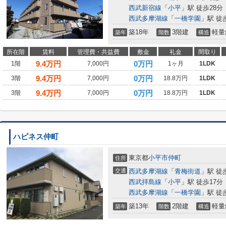
西武新宿線
「
小平
」駅 徒歩28分
西武多摩湖線
「
一橋学園
」駅 徒
築18年
3階建
軽量
築年
階数
構造
所在階
賃料
管理費・共益費
敷金
礼金
間取り
9.4
万円
0万円
1階
7,000円
1ヶ月
1LDK
9.4
万円
0万円
3階
7,000円
18.8万円
1LDK
9.4
万円
0万円
3階
7,000円
18.8万円
1LDK
ハピネス仲町
東京都
小平市
仲町
住所
交通
西武多摩湖線
「
青梅街道
」駅 徒
西武拝島線
「
小平
」駅 徒歩17分
西武多摩湖線
「
一橋学園
」駅 徒
築13年
2階建
軽量
築年
階数
構造