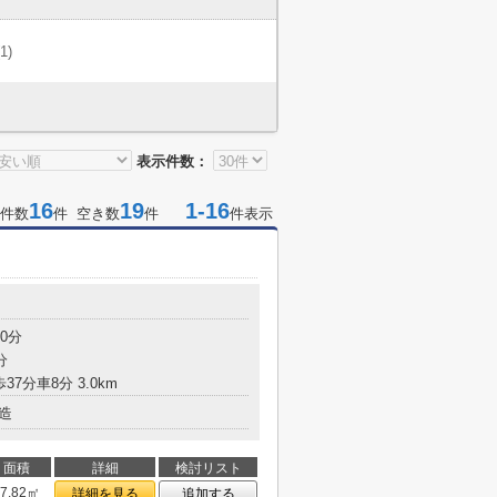
(1)
表示件数：
16
19
1-16
件数
件 空き数
件
件表示
目
0分
分
37分車8分 3.0km
造
面積
詳細
検討リスト
17.82㎡
詳細を見る
追加する