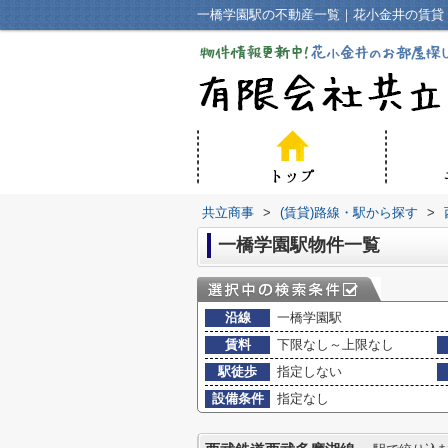
一橋学園駅の不動産一覧｜花小金井の賃貸
共立商事
>
(賃貸)路線・駅から探す
>
一橋学園駅物件一覧
沿線
一橋学園駅
賃料
下限なし～上限なし
駅徒歩
指定しない
設備条件
指定なし