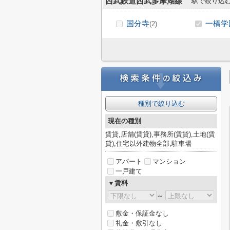
西武鉄道西武多摩湖線
駅で絞り込
国分寺
一橋学
(2)
種別で絞り込む
現在の種別
賃貸,店舗(賃貸),事務所(賃貸),土地(賃
貸),住宅以外建物全部,駐車場
アパート
マンション
一戸建て
▼賃料
～
敷金・保証金なし
礼金・敷引なし