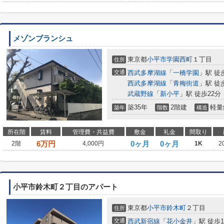
メゾンブランシュ
東京都
小平市
学園西町
１丁目
住所
交通
西武多摩湖線
「
一橋学園
」駅 徒
西武多摩湖線
「
青梅街道
」駅 徒
武蔵野線
「
新小平
」駅 徒歩22分
築35年
2階建
軽量
築年
階数
構造
所在階
賃料
管理費・共益費
敷金
礼金
間取り
6
万円
0ヶ月
0ヶ月
2階
4,000円
1K
2
小平市鈴木町２丁目のアパート
東京都
小平市
鈴木町
２丁目
住所
交通
西武新宿線
「
花小金井
」駅 徒歩1