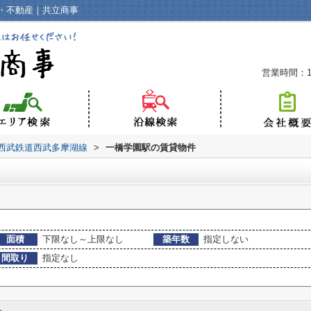
・不動産｜共立商事
営業時間：10
西武鉄道西武多摩湖線
>
一橋学園駅の賃貸物件
面積
下限なし～上限なし
築年数
指定しない
間取り
指定なし