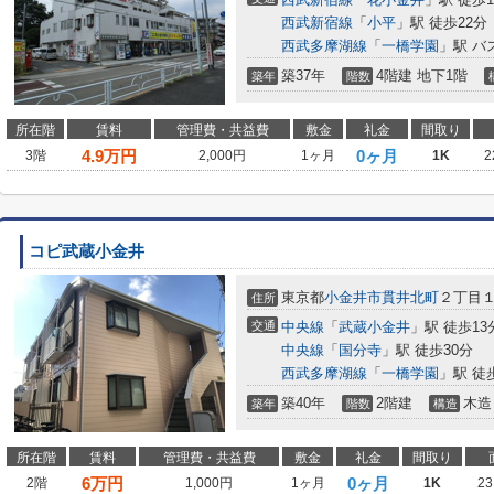
西武新宿線
「
小平
」駅 徒歩22分
西武多摩湖線
「
一橋学園
」駅 バ
築37年
4階建 地下1階
築年
階数
所在階
賃料
管理費・共益費
敷金
礼金
間取り
4.9
万円
0ヶ月
3階
2,000円
1ヶ月
1K
2
コピ武蔵小金井
東京都
小金井市
貫井北町
２丁目１
住所
交通
中央線
「
武蔵小金井
」駅 徒歩13
中央線
「
国分寺
」駅 徒歩30分
西武多摩湖線
「
一橋学園
」駅 徒
築40年
2階建
木造
築年
階数
構造
所在階
賃料
管理費・共益費
敷金
礼金
間取り
6
万円
0ヶ月
2階
1,000円
1ヶ月
1K
23