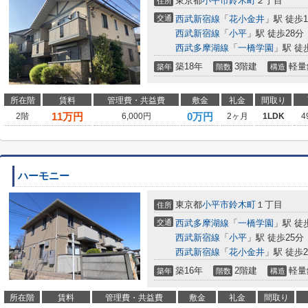
東京都
小平市
鈴木町
２丁目
住所
交通
西武新宿線
「
花小金井
」駅 徒歩1
西武新宿線
「
小平
」駅 徒歩28分
西武多摩湖線
「
一橋学園
」駅 徒
築18年
3階建
軽量
築年
階数
構造
所在階
賃料
管理費・共益費
敷金
礼金
間取り
11
万円
0万円
2階
6,000円
2ヶ月
1LDK
4
ハーモニー
東京都
小平市
鈴木町
１丁目
住所
交通
西武多摩湖線
「
一橋学園
」駅 徒
西武新宿線
「
小平
」駅 徒歩25分
西武新宿線
「
花小金井
」駅 徒歩2
築16年
2階建
軽量
築年
階数
構造
所在階
賃料
管理費・共益費
敷金
礼金
間取り