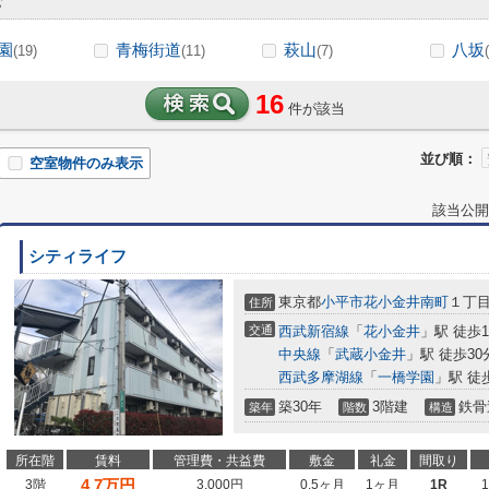
む
園
青梅街道
萩山
八坂
(19)
(11)
(7)
16
件が該当
並び順：
空室物件のみ表示
該当公開
シティライフ
東京都
小平市
花小金井南町
１丁
住所
交通
西武新宿線
「
花小金井
」駅 徒歩1
中央線
「
武蔵小金井
」駅 徒歩30
西武多摩湖線
「
一橋学園
」駅 徒歩
築30年
3階建
鉄骨
築年
階数
構造
所在階
賃料
管理費・共益費
敷金
礼金
間取り
4.7
万円
3階
3,000円
0.5ヶ月
1ヶ月
1R