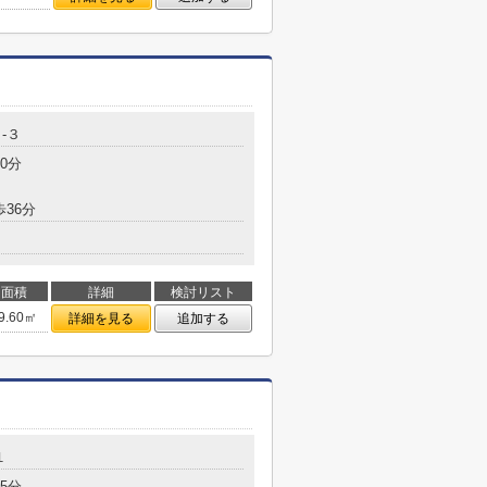
-３
0分
歩36分
面積
詳細
検討リスト
9.60㎡
詳細を見る
追加する
１
5分