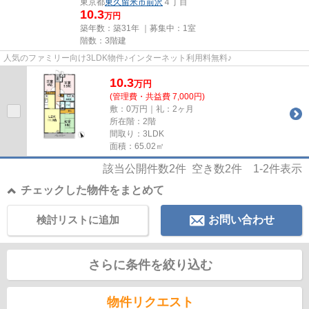
東京都
東久留米市
前沢
４丁目
10.3
万円
築年数：築31年 ｜募集中：
1室
階数：3階建
人気のファミリー向け3LDK物件♪インターネット利用料無料♪
10.3
万
円
(管理費・共益費 7,000円)
敷：0万円｜礼：2ヶ月
所在階：2階
間取り：3LDK
面積：65.02㎡
該当公開件数
2
件 空き数
2
件
1-2
件表示
チェックした物件をまとめて
検討リストに追加
お問い合わせ
さらに条件を絞り込む
物件リクエスト