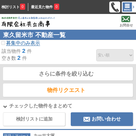
0
0
検討リスト
最近見た物件
お問合せ
東久留米市 不動産一覧
募集中のみ表示
2
該当物件
件
2
空き数
件
さらに条件を絞り込む
物件リクエスト
チェックした物件をまとめて
検討リストに追加
お問い合わせ
カーサ大塚
賃貸｜アパート