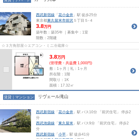
西武新宿線
「
花小金井
」駅 徒歩25分
東京都
東久留米市
前沢
５丁目５-４
3.8
万円
築年数：築35年 ｜募集中：
1室
階数：2階建
☆３方角部屋☆エアコン・ミニ冷蔵庫☆
3.8
万
円
(管理費・共益費 1,000円)
敷：1ヶ月｜礼：1ヶ月
所在階：1階
間取り：1K
面積：17.32㎡
リヴェール滝山
賃貸｜マンション
西武新宿線
「
花小金井
」駅 バス10分 「前沢住宅」 停歩2
分
西武池袋線
「
東久留米
」駅 バス9分 「前沢住宅」 停歩2
分
西武新宿線
「
小平
」駅 徒歩41分