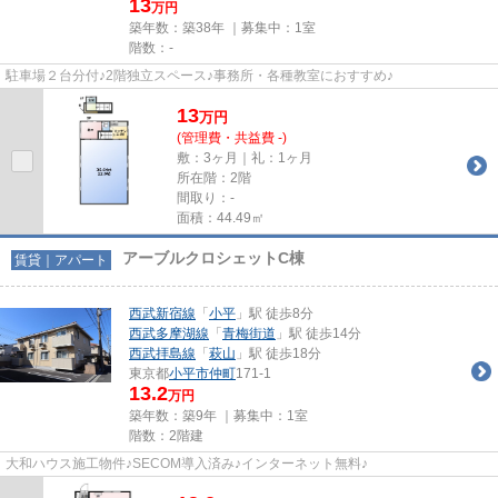
13
万円
築年数：築38年 ｜募集中：
1室
階数：-
駐車場２台分付♪2階独立スペース♪事務所・各種教室におすすめ♪
13
万
円
(管理費・共益費 -)
敷：3ヶ月｜礼：1ヶ月
所在階：2階
間取り：-
面積：44.49㎡
アーブルクロシェットC棟
賃貸｜アパート
西武新宿線
「
小平
」駅 徒歩8分
西武多摩湖線
「
青梅街道
」駅 徒歩14分
西武拝島線
「
萩山
」駅 徒歩18分
東京都
小平市
仲町
171-1
13.2
万円
築年数：築9年 ｜募集中：
1室
階数：2階建
大和ハウス施工物件♪SECOM導入済み♪インターネット無料♪