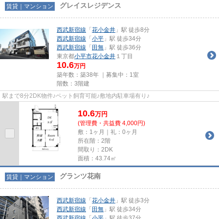
グレイスレジデンス
賃貸｜マンション
西武新宿線
「
花小金井
」駅 徒歩8分
西武新宿線
「
小平
」駅 徒歩34分
西武新宿線
「
田無
」駅 徒歩36分
東京都
小平市
花小金井
１丁目
10.6
万円
築年数：築38年 ｜募集中：
1室
階数：3階建
駅まで8分2DK物件♪ペット飼育可能♪敷地内駐車場有り♪
10.6
万
円
(管理費・共益費 4,000円)
敷：1ヶ月｜礼：0ヶ月
所在階：2階
間取り：2DK
面積：43.74㎡
グランツ花南
賃貸｜マンション
西武新宿線
「
花小金井
」駅 徒歩3分
西武新宿線
「
田無
」駅 徒歩34分
西武新宿線
「
小平
」駅 徒歩37分