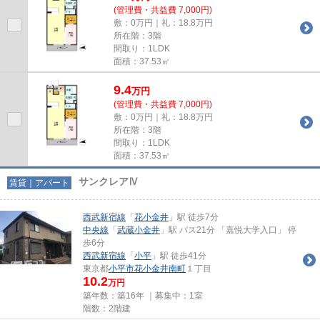
(管理費・共益費 7,000円)
敷：0万円｜礼：18.8万円
所在階：3階
間取り：1LDK
面積：37.53㎡
9.4
万
円
(管理費・共益費 7,000円)
敷：0万円｜礼：18.8万円
所在階：3階
間取り：1LDK
面積：37.53㎡
サンクレアⅣ
賃貸｜アパート
西武新宿線
「
花小金井
」駅 徒歩7分
中央線
「
武蔵小金井
」駅 バス21分 「嘉悦大学入口」 停
歩6分
西武新宿線
「
小平
」駅 徒歩41分
東京都
小平市
花小金井南町
１丁目
10.2
万円
築年数：築16年 ｜募集中：
1室
階数：2階建