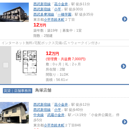
西武新宿線
「
花小金井
」駅 徒歩11分
西武新宿線
「
小平
」駅 徒歩30分
西武多摩湖線
「
一橋学園
」駅 徒歩35分
東京都
小平市
鈴木町
２丁目
12
万円
築年数：築19年 ｜募集中：
1室
階数：2階建
インターネット無料♪宅配ボックス完備♪広々ウォークイン付き♪
12
万
円
(管理費・共益費 7,000円)
敷：0ヶ月｜礼：2ヶ月
所在階：2階
間取り：1LDK
面積：56.61㎡
鳥塚店舗
賃貸｜店舗事務所
西武新宿線
「
花小金井
」駅 徒歩12分
西武新宿線
「
小平
」駅 徒歩40分
中央線
「
武蔵小金井
」駅 バス19分 「小金井公園北」 停
歩5分
東京都
小平市
鈴木町
２丁目846