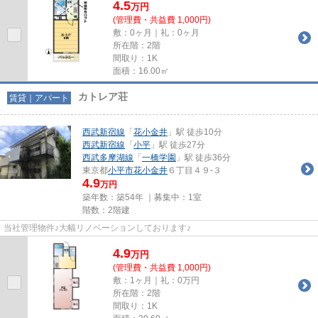
4.5
万
円
(管理費・共益費 1,000円)
敷：0ヶ月｜礼：0ヶ月
所在階：2階
間取り：1K
面積：16.00㎡
カトレア荘
賃貸｜アパート
西武新宿線
「
花小金井
」駅 徒歩10分
西武新宿線
「
小平
」駅 徒歩27分
西武多摩湖線
「
一橋学園
」駅 徒歩36分
東京都
小平市
花小金井
６丁目４９-３
4.9
万円
築年数：築54年 ｜募集中：
1室
階数：2階建
当社管理物件♪大幅リノベーションしております♪
4.9
万
円
(管理費・共益費 1,000円)
敷：1ヶ月｜礼：0万円
所在階：2階
間取り：1K