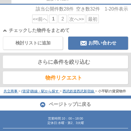
該当公開件数
28
件 空き数
32
件
1-20
件表示
1
2
<<前へ
次へ>>
最初
チェックした物件をまとめて
検討リストに追加
お問い合わせ
さらに条件を絞り込む
物件リクエスト
共立商事
>
(賃貸)路線・駅から探す
>
西武鉄道西武新宿線
>
小平駅の賃貸物件
ページトップに戻る
営業時間:10：00～18:00
定休日:水曜・第2、3火曜