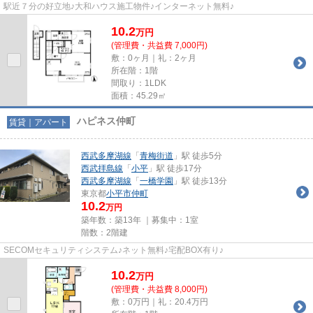
駅近７分の好立地♪大和ハウス施工物件♪インターネット無料♪
10.2
万
円
(管理費・共益費 7,000円)
敷：0ヶ月｜礼：2ヶ月
所在階：1階
間取り：1LDK
面積：45.29㎡
ハピネス仲町
賃貸｜アパート
西武多摩湖線
「
青梅街道
」駅 徒歩5分
西武拝島線
「
小平
」駅 徒歩17分
西武多摩湖線
「
一橋学園
」駅 徒歩13分
東京都
小平市
仲町
10.2
万円
築年数：築13年 ｜募集中：
1室
階数：2階建
SECOMセキュリティシステム♪ネット無料♪宅配BOX有り♪
10.2
万
円
(管理費・共益費 8,000円)
敷：0万円｜礼：20.4万円