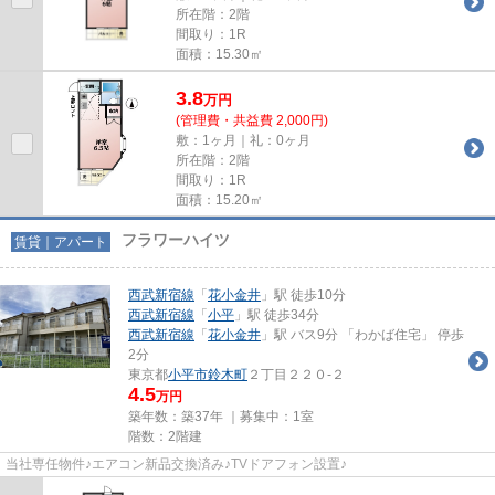
所在階：2階
間取り：1R
面積：15.30㎡
3.8
万
円
(管理費・共益費 2,000円)
敷：1ヶ月｜礼：0ヶ月
所在階：2階
間取り：1R
面積：15.20㎡
フラワーハイツ
賃貸｜アパート
西武新宿線
「
花小金井
」駅 徒歩10分
西武新宿線
「
小平
」駅 徒歩34分
西武新宿線
「
花小金井
」駅 バス9分 「わかば住宅」 停歩
2分
東京都
小平市
鈴木町
２丁目２２０-２
4.5
万円
築年数：築37年 ｜募集中：
1室
階数：2階建
当社専任物件♪エアコン新品交換済み♪TVドアフォン設置♪