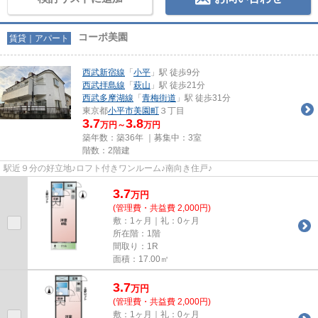
コーポ美園
賃貸｜アパート
西武新宿線
「
小平
」駅 徒歩9分
西武拝島線
「
萩山
」駅 徒歩21分
西武多摩湖線
「
青梅街道
」駅 徒歩31分
東京都
小平市
美園町
３丁目
3.7
3.8
万円～
万円
築年数：築36年 ｜募集中：
3室
階数：2階建
駅近９分の好立地♪ロフト付きワンルーム♪南向き住戸♪
3.7
万
円
(管理費・共益費 2,000円)
敷：1ヶ月｜礼：0ヶ月
所在階：1階
間取り：1R
面積：17.00㎡
3.7
万
円
(管理費・共益費 2,000円)
敷：1ヶ月｜礼：0ヶ月