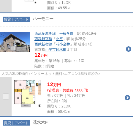
間取り：1LDK
面積：49.55㎡
ハーモニー
賃貸｜アパート
西武多摩湖線
「
一橋学園
」駅 徒歩19分
西武新宿線
「
小平
」駅 徒歩25分
西武新宿線
「
花小金井
」駅 徒歩27分
東京都
小平市
鈴木町
１丁目
12
万円
築年数：築16年 ｜募集中：
1室
階数：2階建
人気の2LDK物件♪インターネット無料♪エアコン2基設置済み♪
12
万
円
(管理費・共益費 7,000円)
敷：0万円｜礼：24万円
所在階：2階
間取り：2LDK
面積：50.41㎡
花水木F
賃貸｜アパート