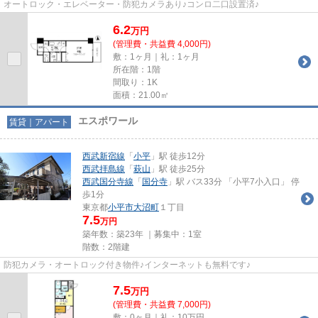
オートロック・エレベーター・防犯カメラあり♪コンロ二口設置済♪
6.2
万
円
(管理費・共益費 4,000円)
敷：1ヶ月｜礼：1ヶ月
所在階：1階
間取り：1K
面積：21.00㎡
エスポワール
賃貸｜アパート
西武新宿線
「
小平
」駅 徒歩12分
西武拝島線
「
萩山
」駅 徒歩25分
西武国分寺線
「
国分寺
」駅 バス33分 「小平7小入口」 停
歩1分
東京都
小平市
大沼町
１丁目
7.5
万円
築年数：築23年 ｜募集中：
1室
階数：2階建
防犯カメラ・オートロック付き物件♪インターネットも無料です♪
7.5
万
円
(管理費・共益費 7,000円)
敷：0ヶ月｜礼：10万円