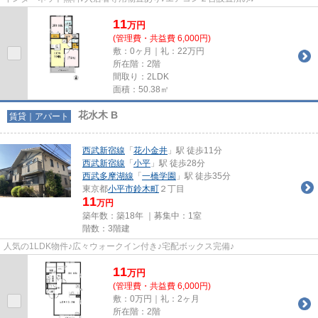
11
万
円
(管理費・共益費 6,000円)
敷：0ヶ月｜礼：22万円
所在階：2階
間取り：2LDK
面積：50.38㎡
花水木 B
賃貸｜アパート
西武新宿線
「
花小金井
」駅 徒歩11分
西武新宿線
「
小平
」駅 徒歩28分
西武多摩湖線
「
一橋学園
」駅 徒歩35分
東京都
小平市
鈴木町
２丁目
11
万円
築年数：築18年 ｜募集中：
1室
階数：3階建
人気の1LDK物件♪広々ウォークイン付き♪宅配ボックス完備♪
11
万
円
(管理費・共益費 6,000円)
敷：0万円｜礼：2ヶ月
所在階：2階