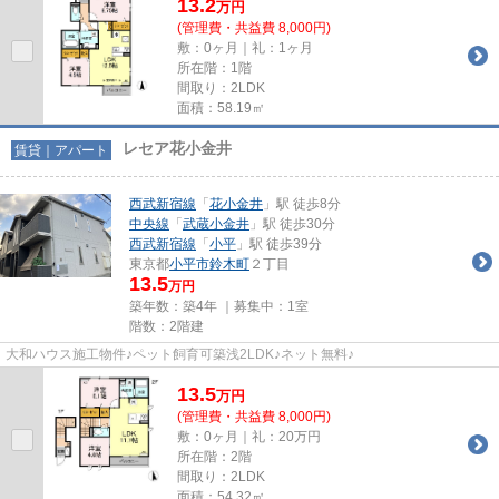
13.2
万
円
(管理費・共益費 8,000円)
敷：0ヶ月｜礼：1ヶ月
所在階：1階
間取り：2LDK
面積：58.19㎡
レセア花小金井
賃貸｜アパート
西武新宿線
「
花小金井
」駅 徒歩8分
中央線
「
武蔵小金井
」駅 徒歩30分
西武新宿線
「
小平
」駅 徒歩39分
東京都
小平市
鈴木町
２丁目
13.5
万円
築年数：築4年 ｜募集中：
1室
階数：2階建
大和ハウス施工物件♪ペット飼育可築浅2LDK♪ネット無料♪
13.5
万
円
(管理費・共益費 8,000円)
敷：0ヶ月｜礼：20万円
所在階：2階
間取り：2LDK
面積：54.32㎡