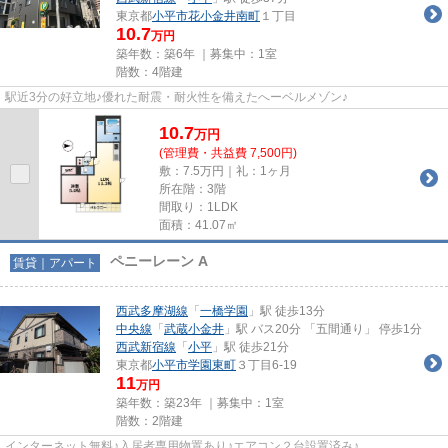
東京都
小平市
花小金井南町
１丁目
10.7
万円
築年数：築6年 ｜募集中：
1室
階数：4階建
駅近3分の好立地♪優れた耐震・耐火性を備えたへーベルメゾン♪
10.7
万
円
(管理費・共益費 7,500円)
敷：7.5万円｜礼：1ヶ月
所在階：3階
間取り：1LDK
面積：41.07㎡
ペニーレーン A
賃貸｜アパート
西武多摩湖線
「
一橋学園
」駅 徒歩13分
中央線
「
武蔵小金井
」駅 バス20分 「五間通り」 停歩1分
西武新宿線
「
小平
」駅 徒歩21分
東京都
小平市
学園東町
３丁目6-19
11
万円
築年数：築23年 ｜募集中：
1室
階数：2階建
インターネット無料♪入居者専用物置あり♪エアコン２台設置済み♪