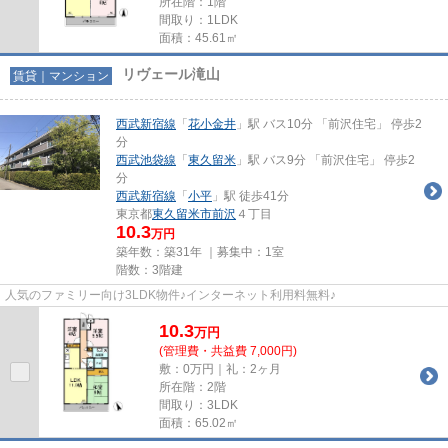
所在階：1階
間取り：1LDK
面積：45.61㎡
リヴェール滝山
賃貸｜マンション
西武新宿線
「
花小金井
」駅 バス10分 「前沢住宅」 停歩2
分
西武池袋線
「
東久留米
」駅 バス9分 「前沢住宅」 停歩2
分
西武新宿線
「
小平
」駅 徒歩41分
東京都
東久留米市
前沢
４丁目
10.3
万円
築年数：築31年 ｜募集中：
1室
階数：3階建
人気のファミリー向け3LDK物件♪インターネット利用料無料♪
10.3
万
円
(管理費・共益費 7,000円)
敷：0万円｜礼：2ヶ月
所在階：2階
間取り：3LDK
面積：65.02㎡