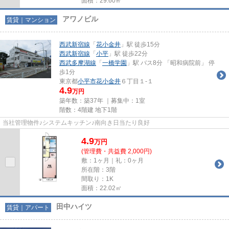
面積：29.60㎡
アワノビル
賃貸｜マンション
西武新宿線
「
花小金井
」駅 徒歩15分
西武新宿線
「
小平
」駅 徒歩22分
西武多摩湖線
「
一橋学園
」駅 バス8分 「昭和病院前」 停
歩1分
東京都
小平市
花小金井
６丁目１-１
4.9
万円
築年数：築37年 ｜募集中：
1室
階数：4階建 地下1階
当社管理物件♪システムキッチン♪南向き日当たり良好
4.9
万
円
(管理費・共益費 2,000円)
敷：1ヶ月｜礼：0ヶ月
所在階：3階
間取り：1K
面積：22.02㎡
田中ハイツ
賃貸｜アパート