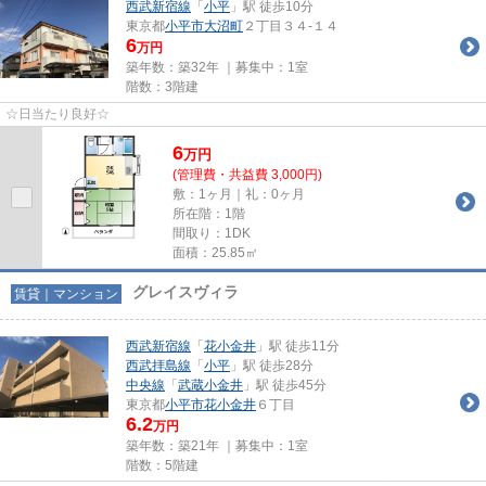
西武新宿線
「
小平
」駅 徒歩10分
東京都
小平市
大沼町
２丁目３４-１４
6
万円
築年数：築32年 ｜募集中：
1室
階数：3階建
☆日当たり良好☆
6
万
円
(管理費・共益費 3,000円)
敷：1ヶ月｜礼：0ヶ月
所在階：1階
間取り：1DK
面積：25.85㎡
グレイスヴィラ
賃貸｜マンション
西武新宿線
「
花小金井
」駅 徒歩11分
西武拝島線
「
小平
」駅 徒歩28分
中央線
「
武蔵小金井
」駅 徒歩45分
東京都
小平市
花小金井
６丁目
6.2
万円
築年数：築21年 ｜募集中：
1室
階数：5階建