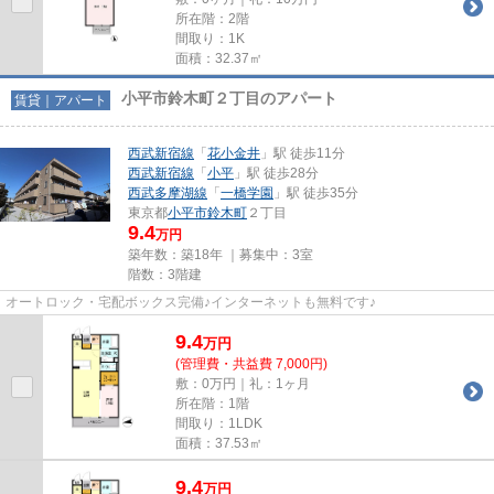
所在階：2階
間取り：1K
面積：32.37㎡
小平市鈴木町２丁目のアパート
賃貸｜アパート
西武新宿線
「
花小金井
」駅 徒歩11分
西武新宿線
「
小平
」駅 徒歩28分
西武多摩湖線
「
一橋学園
」駅 徒歩35分
東京都
小平市
鈴木町
２丁目
9.4
万円
築年数：築18年 ｜募集中：
3室
階数：3階建
オートロック・宅配ボックス完備♪インターネットも無料です♪
9.4
万
円
(管理費・共益費 7,000円)
敷：0万円｜礼：1ヶ月
所在階：1階
間取り：1LDK
面積：37.53㎡
9.4
万
円