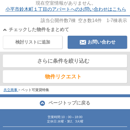
現在空室情報がありません。
小平市鈴木町１丁目のアパートへのお問い合わせはこちら
該当公開件数
7
棟 空き数
14
件
1-7
棟表示
チェックした物件をまとめて
検討リストに追加
お問い合わせ
さらに条件を絞り込む
物件リクエスト
共立商事
>
ペット可賃貸特集
ページトップに戻る
営業時間:10：00～18:00
定休日:水曜・第2、3火曜