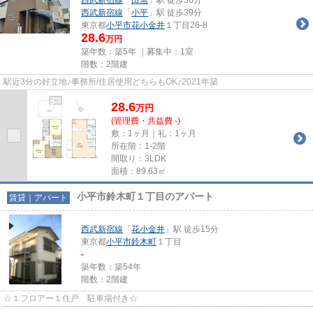
西武新宿線
「
小平
」駅 徒歩39分
東京都
小平市
花小金井
１丁目26-8
28.6
万円
築年数：築5年 ｜募集中：
1室
階数：2階建
駅近3分の好立地♪事務所/住居使用どちらもOK♪2021年築
28.6
万
円
(管理費・共益費 -)
敷：1ヶ月｜礼：1ヶ月
所在階：1-2階
間取り：3LDK
面積：89.63㎡
小平市鈴木町１丁目のアパート
賃貸｜アパート
西武新宿線
「
花小金井
」駅 徒歩15分
東京都
小平市
鈴木町
１丁目
-
築年数：築54年
階数：2階建
☆１フロアー１住戸 駐車場付き☆