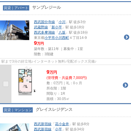
サンプレジール
賃貸｜アパート
西武国分寺線
「
小川
」駅 徒歩3分
武蔵野線
「
新小平
」駅 徒歩18分
西武多摩湖線
「
八坂
」駅 徒歩18分
東京都
小平市
小川西町
４丁目14-9
9
万円
築年数：築11年 ｜募集中：
1室
階数：3階建
駅まで3分の好立地♪インターネット無料♪宅配ボックス完備♪
9
万
円
(管理費・共益費 7,000円)
敷：0万円｜礼：0ヶ月
所在階：1階
間取り：1R
面積：30.05㎡
グレイスレジデンス
賃貸｜マンション
西武新宿線
「
花小金井
」駅 徒歩8分
西武新宿線
「
小平
」駅 徒歩34分