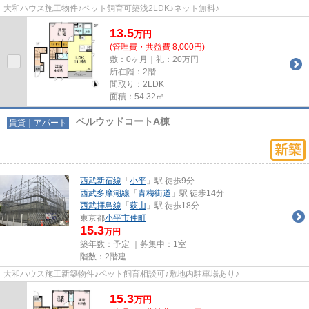
大和ハウス施工物件♪ペット飼育可築浅2LDK♪ネット無料♪
13.5
万
円
(管理費・共益費 8,000円)
敷：0ヶ月｜礼：20万円
所在階：2階
間取り：2LDK
面積：54.32㎡
ベルウッドコートA棟
賃貸｜アパート
西武新宿線
「
小平
」駅 徒歩9分
西武多摩湖線
「
青梅街道
」駅 徒歩14分
西武拝島線
「
萩山
」駅 徒歩18分
東京都
小平市
仲町
15.3
万円
築年数：予定 ｜募集中：
1室
階数：2階建
大和ハウス施工新築物件♪ペット飼育相談可♪敷地内駐車場あり♪
15.3
万
円