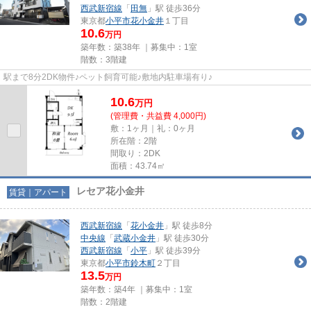
西武新宿線
「
田無
」駅 徒歩36分
東京都
小平市
花小金井
１丁目
10.6
万円
築年数：築38年 ｜募集中：
1室
階数：3階建
駅まで8分2DK物件♪ペット飼育可能♪敷地内駐車場有り♪
10.6
万
円
(管理費・共益費 4,000円)
敷：1ヶ月｜礼：0ヶ月
所在階：2階
間取り：2DK
面積：43.74㎡
レセア花小金井
賃貸｜アパート
西武新宿線
「
花小金井
」駅 徒歩8分
中央線
「
武蔵小金井
」駅 徒歩30分
西武新宿線
「
小平
」駅 徒歩39分
東京都
小平市
鈴木町
２丁目
13.5
万円
築年数：築4年 ｜募集中：
1室
階数：2階建