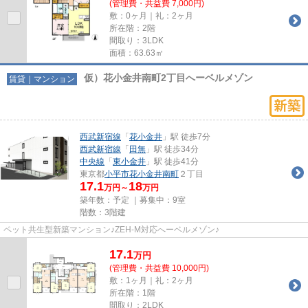
(管理費・共益費 7,000円)
敷：0ヶ月｜礼：2ヶ月
所在階：2階
間取り：3LDK
面積：63.63㎡
仮）花小金井南町2丁目へーベルメゾン
賃貸｜マンション
西武新宿線
「
花小金井
」駅 徒歩7分
西武新宿線
「
田無
」駅 徒歩34分
中央線
「
東小金井
」駅 徒歩41分
東京都
小平市
花小金井南町
２丁目
17.1
18
万円～
万円
築年数：予定 ｜募集中：
9室
階数：3階建
ペット共生型新築マンション♪ZEH-M対応へーベルメゾン♪
17.1
万
円
(管理費・共益費 10,000円)
敷：1ヶ月｜礼：2ヶ月
所在階：1階
間取り：2LDK