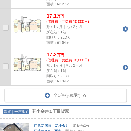
面積：62.27㎡
17.1
万
円
(管理費・共益費 10,000円)
敷：1ヶ月｜礼：2ヶ月
所在階：1階
間取り：2LDK
面積：61.54㎡
17.2
万
円
(管理費・共益費 10,000円)
敷：1ヶ月｜礼：2ヶ月
所在階：1階
間取り：2LDK
面積：61.34㎡
全9件を表示する
花小金井１丁目貸家
賃貸｜一戸建て
西武新宿線
「
花小金井
」駅 徒歩3分
西武新宿線
「
田無
」駅 徒歩36分