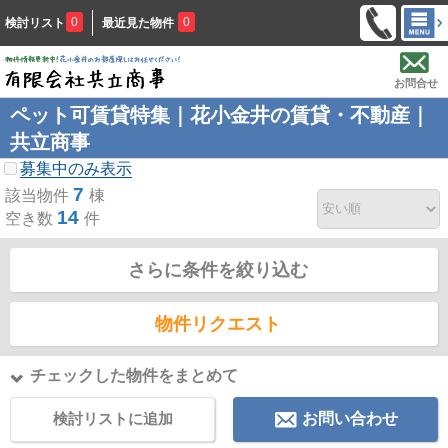
0
0
検討リスト
最近見た物件
お問合せ
ペット可賃貸特集｜花小金井の賃貸・不動産｜
共立商事
募集中のみ表示
7
該当物件
棟
14
空き数
件
さらに条件を絞り込む
物件リクエスト
チェックした物件をまとめて
検討リストに追加
お問い合わせ