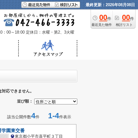
最終更新：2026年08月08日
00
00
件
件
最近見た物件
検討リスト
：00～18:00
定休日：水曜・第2、3火曜
は対応できません。
並び順：
4
1-4
該当公開件数
件
件表示
署学園東交番
東京都小平市喜平町３丁目