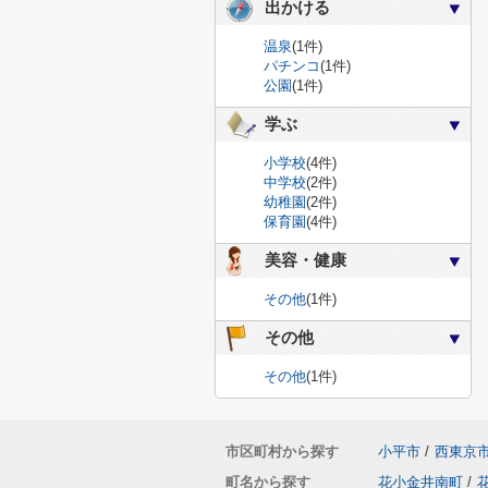
出かける
温泉
(1件)
パチンコ
(1件)
公園
(1件)
学ぶ
小学校
(4件)
中学校
(2件)
幼稚園
(2件)
保育園
(4件)
美容・健康
その他
(1件)
その他
その他
(1件)
市区町村から探す
小平市
/
西東京
町名から探す
花小金井南町
/