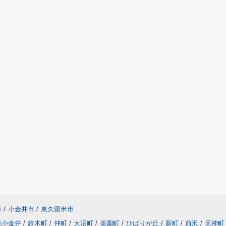
市
/
小金井市
/
東久留米市
花小金井
/
鈴木町
/
仲町
/
大沼町
/
美園町
/
ひばりが丘
/
新町
/
前沢
/
天神町