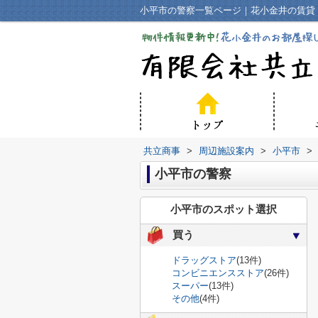
小平市の警察一覧ページ｜花小金井の賃貸
共立商事
>
周辺施設案内
>
小平市
>
小平市の警察
小平市のスポット選択
買う
ドラッグストア
(13件)
コンビニエンスストア
(26件)
スーパー
(13件)
その他
(4件)