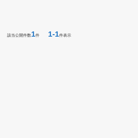
1
1-1
該当公開件数
件
件表示