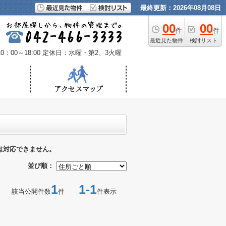
最終更新：2026年08月08日
00
00
件
件
最近見た物件
検討リスト
：00～18:00
定休日：水曜・第2、3火曜
は対応できません。
並び順：
1
1-1
該当公開件数
件
件表示