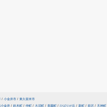
市
/
小金井市
/
東久留米市
花小金井
/
鈴木町
/
仲町
/
大沼町
/
美園町
/
ひばりが丘
/
新町
/
前沢
/
天神町