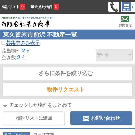
0
0
検討リスト
最近見た物件
お問合せ
東久留米市前沢 不動産一覧
募集中のみ表示
2
該当物件
件
2
空き数
件
さらに条件を絞り込む
物件リクエスト
チェックした物件をまとめて
検討リストに追加
お問い合わせ
カーサ大塚
賃貸｜アパート