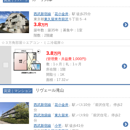
西武新宿線
「
花小金井
」駅 徒歩25分
東京都
東久留米市
前沢
５丁目５-４
3.8
万円
築年数：築35年 ｜募集中：
1室
階数：2階建
☆３方角部屋☆エアコン・ミニ冷蔵庫☆
3.8
万
円
(管理費・共益費 1,000円)
敷：1ヶ月｜礼：1ヶ月
所在階：1階
間取り：1K
面積：17.32㎡
リヴェール滝山
賃貸｜マンション
西武新宿線
「
花小金井
」駅 バス10分 「前沢住宅」 停歩2
分
西武池袋線
「
東久留米
」駅 バス9分 「前沢住宅」 停歩2
分
西武新宿線
「
小平
」駅 徒歩41分