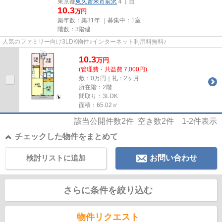
東京都
東久留米市
前沢
４丁目
10.3
万円
築年数：築31年 ｜募集中：
1室
階数：3階建
人気のファミリー向け3LDK物件♪インターネット利用料無料♪
10.3
万
円
(管理費・共益費 7,000円)
敷：0万円｜礼：2ヶ月
所在階：2階
間取り：3LDK
面積：65.02㎡
該当公開件数
2
件 空き数
2
件
1-2
件表示
チェックした物件をまとめて
検討リストに追加
お問い合わせ
さらに条件を絞り込む
物件リクエスト