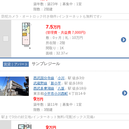
築年数：築23年 ｜募集中：
1室
階数：2階建
防犯カメラ・オートロック付き物件♪インターネットも無料です♪
7.5
万
円
(管理費・共益費 7,000円)
敷：0ヶ月｜礼：10万円
所在階：2階
間取り：1K
面積：32.37㎡
サンプレジール
賃貸｜アパート
西武国分寺線
「
小川
」駅 徒歩3分
武蔵野線
「
新小平
」駅 徒歩18分
西武多摩湖線
「
八坂
」駅 徒歩18分
東京都
小平市
小川西町
４丁目14-9
9
万円
築年数：築11年 ｜募集中：
1室
階数：3階建
駅まで3分の好立地♪インターネット無料♪宅配ボックス完備♪
9
万
円