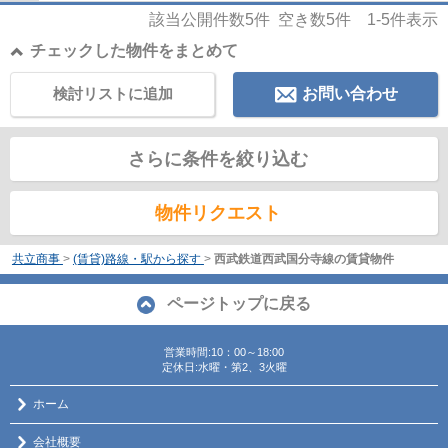
該当公開件数
5
件 空き数
5
件
1-5
件表示
チェックした物件をまとめて
検討リストに追加
お問い合わせ
さらに条件を絞り込む
物件リクエスト
共立商事
>
(賃貸)路線・駅から探す
>
西武鉄道西武国分寺線の賃貸物件
ページトップに戻る
営業時間:10：00～18:00
定休日:水曜・第2、3火曜
ホーム
会社概要