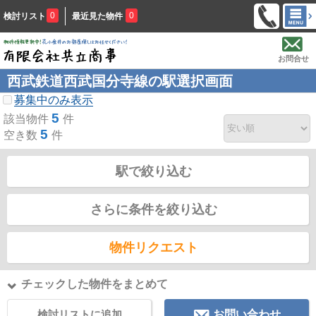
0
0
検討リスト
最近見た物件
お問合せ
西武鉄道西武国分寺線の駅選択画面
募集中のみ表示
5
該当物件
件
5
空き数
件
駅で絞り込む
さらに条件を絞り込む
物件リクエスト
チェックした物件をまとめて
検討リストに追加
お問い合わせ