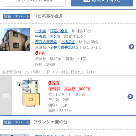
コピ武蔵小金井
賃貸｜アパート
中央線
「
武蔵小金井
」駅 徒歩13分
中央線
「
国分寺
」駅 徒歩30分
西武多摩湖線
「
一橋学園
」駅 徒歩38分
東京都
小金井市
貫井北町
２丁目１５-１５
6
万円
築年数：築40年 ｜募集中：
1室
階数：2階建
当社管理物件です♪照明・二口コンロ付き♪日当たり良好♪
6
万
円
(管理費・共益費 1,000円)
敷：1ヶ月｜礼：0ヶ月
所在階：2階
間取り：1K
面積：23.76㎡
ブランシェ鷹の台
賃貸｜アパート