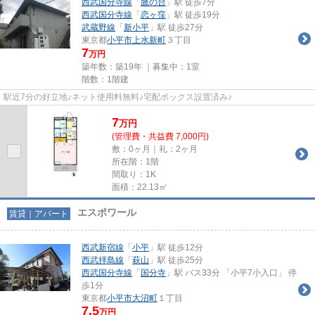
西武国分寺線
「
鷹の台
」駅 徒歩7分
西武国分寺線
「
恋ヶ窪
」駅 徒歩19分
武蔵野線
「
新小平
」駅 徒歩27分
東京都
小平市
上水新町
３丁目
7
万円
築年数：築19年 ｜募集中：
1室
階数：1階建
駅近7分の好立地♪ネット使用料無料♪宅配ボックス設置済み♪
7
万
円
(管理費・共益費 7,000円)
敷：0ヶ月｜礼：2ヶ月
所在階：1階
間取り：1K
面積：22.13㎡
エスポワール
賃貸｜アパート
西武新宿線
「
小平
」駅 徒歩12分
西武拝島線
「
萩山
」駅 徒歩25分
西武国分寺線
「
国分寺
」駅 バス33分 「小平7小入口」 停
歩1分
東京都
小平市
大沼町
１丁目
7.5
万円