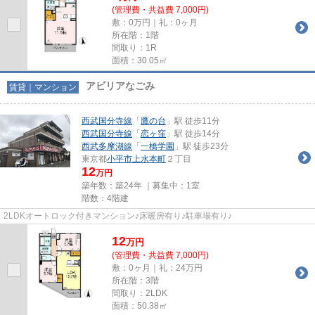
(管理費・共益費 7,000円)
敷：0万円｜礼：0ヶ月
所在階：1階
間取り：1R
面積：30.05㎡
アビリアなごみ
賃貸｜マンション
西武国分寺線
「
鷹の台
」駅 徒歩11分
西武国分寺線
「
恋ヶ窪
」駅 徒歩14分
西武多摩湖線
「
一橋学園
」駅 徒歩23分
東京都
小平市
上水本町
２丁目
12
万円
築年数：築24年 ｜募集中：
1室
階数：4階建
2LDKオートロック付きマンション♪床暖房有り♪駐車場有り♪
12
万
円
(管理費・共益費 7,000円)
敷：0ヶ月｜礼：24万円
所在階：3階
間取り：2LDK
面積：50.38㎡