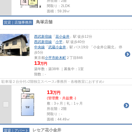
所在階：2階
間取り：2LDK
面積：59.39㎡
鳥塚店舗
賃貸｜店舗事務所
西武新宿線
「
花小金井
」駅 徒歩12分
西武新宿線
「
小平
」駅 徒歩40分
中央線
「
武蔵小金井
」駅 バス19分 「小金井公園北」 停
歩5分
東京都
小平市
鈴木町
２丁目846
13
万円
築年数：築38年 ｜募集中：
1室
階数：-
駐車場２台分付♪2階独立スペース♪事務所・各種教室におすすめ♪
13
万
円
(管理費・共益費 -)
敷：3ヶ月｜礼：1ヶ月
所在階：2階
間取り：-
面積：44.49㎡
レセア花小金井
賃貸｜アパート