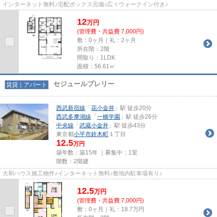
インターネット無料♪宅配ボックス完備♪広々ウォークイン付き♪
12
万
円
(管理費・共益費 7,000円)
敷：0ヶ月｜礼：2ヶ月
所在階：2階
間取り：1LDK
面積：56.61㎡
セジュールプレリー
賃貸｜アパート
西武新宿線
「
花小金井
」駅 徒歩20分
西武多摩湖線
「
一橋学園
」駅 徒歩26分
中央線
「
武蔵小金井
」駅 徒歩43分
東京都
小平市
鈴木町
１丁目
12.5
万円
築年数：築15年 ｜募集中：
1室
階数：2階建
大和ハウス施工物件♪インターネット無料♪敷地内駐車場有り♪
12.5
万
円
(管理費・共益費 7,000円)
敷：0ヶ月｜礼：18.7万円