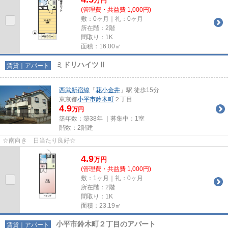
万
円
(管理費・共益費 1,000円)
敷：0ヶ月｜礼：0ヶ月
所在階：2階
間取り：1K
面積：16.00㎡
ミドリハイツⅡ
賃貸｜アパート
西武新宿線
「
花小金井
」駅 徒歩15分
東京都
小平市
鈴木町
２丁目
4.9
万円
築年数：築38年 ｜募集中：
1室
階数：2階建
☆南向き 日当たり良好☆
4.9
万
円
(管理費・共益費 1,000円)
敷：1ヶ月｜礼：0ヶ月
所在階：2階
間取り：1K
面積：23.19㎡
小平市鈴木町２丁目のアパート
賃貸｜アパート