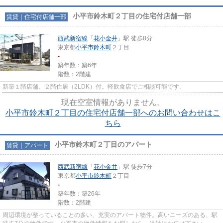
小平市鈴木町２丁目の住宅付店舗一部
賃貸｜住宅付店舗一部
西武新宿線
「
花小金井
」駅 徒歩8分
東京都
小平市
鈴木町
２丁目
-
築年数：築6年
階数：2階建
新築１階店舗、２階住居（2LDK）付。軽飲食店でご相談可能です。
現在空室情報がありません。
小平市鈴木町２丁目の住宅付店舗一部へのお問い合わせはこ
ちら
小平市鈴木町２丁目のアパート
賃貸｜アパート
西武新宿線
「
花小金井
」駅 徒歩7分
東京都
小平市
鈴木町
２丁目
-
築年数：築26年
階数：2階建
周辺環境が整っていることの多い、充実のアパート物件。高いニーズのある、駅