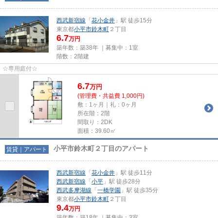
西武新宿線
「
花小金井
」駅 徒歩15分
東京都
小平市
鈴木町
２丁目
6.7
万円
築年数：築38年 ｜募集中：
1室
階数：2階建
☆専用庭付☆
6.7
万
円
(管理費・共益費 1,000円)
敷：1ヶ月｜礼：0ヶ月
所在階：2階
間取り：2DK
面積：39.60㎡
小平市鈴木町２丁目のアパート
賃貸｜アパート
西武新宿線
「
花小金井
」駅 徒歩11分
西武新宿線
「
小平
」駅 徒歩28分
西武多摩湖線
「
一橋学園
」駅 徒歩35分
東京都
小平市
鈴木町
２丁目
9.4
万円
築年数：築18年 ｜募集中：
3室