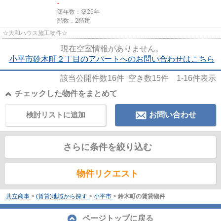
-
築年数：築25年
階数：2階建
☆大和ハウス施工物件☆
現在空室情報がありません。
小平市鈴木町２丁目のアパートへのお問い合わせはこちら
該当公開件数
16
件 空き数
15
件
1-16
件表示
チェックした物件をまとめて
検討リストに追加
お問い合わせ
さらに条件を絞り込む
物件リクエスト
共立商事
>
(賃貸)地域から探す
>
小平市
>
鈴木町の賃貸物件
ページトップに戻る