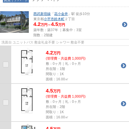
西武新宿線
「
花小金井
」駅 徒歩10分
東京都
小平市
鈴木町
２丁目
4.2
4.5
万円～
万円
築年数：築37年 ｜募集中：
3室
階数：2階建
洗面台 ユニットバス 敷金礼金不要 シャワー 敷金不要
4.2
万
円
(管理費・共益費 1,000円)
敷：0ヶ月｜礼：0ヶ月
所在階：1階
間取り：1K
面積：16.00㎡
4.5
万
円
(管理費・共益費 1,000円)
敷：0ヶ月｜礼：0ヶ月
所在階：2階
間取り：1K
面積：16.00㎡
4.5