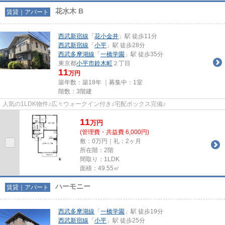
花水木 B
賃貸｜アパート
西武新宿線
「
花小金井
」駅 徒歩11分
西武新宿線
「
小平
」駅 徒歩28分
西武多摩湖線
「
一橋学園
」駅 徒歩35分
東京都
小平市
鈴木町
２丁目
11
万円
築年数：築18年 ｜募集中：
1室
階数：3階建
人気の1LDK物件♪広々ウォークイン付き♪宅配ボックス完備♪
11
万
円
(管理費・共益費 6,000円)
敷：0万円｜礼：2ヶ月
所在階：2階
間取り：1LDK
面積：49.55㎡
ハーモニー
賃貸｜アパート
西武多摩湖線
「
一橋学園
」駅 徒歩19分
西武新宿線
「
小平
」駅 徒歩25分