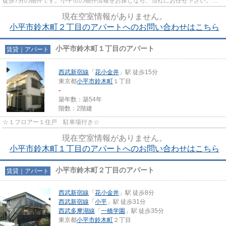
徒歩7分の物件です。小平市の物件情報をお探しなら、当社にお任せ下さい。当
物件以外にも様々な物件をご紹...
現在空室情報がありません。
小平市鈴木町２丁目のアパートへのお問い合わせはこちら
小平市鈴木町１丁目のアパート
賃貸｜アパート
西武新宿線
「
花小金井
」駅 徒歩15分
東京都
小平市
鈴木町
１丁目
-
築年数：築54年
階数：2階建
☆１フロアー１住戸 駐車場付き☆
現在空室情報がありません。
小平市鈴木町１丁目のアパートへのお問い合わせはこちら
小平市鈴木町２丁目のアパート
賃貸｜アパート
西武新宿線
「
花小金井
」駅 徒歩8分
西武新宿線
「
小平
」駅 徒歩31分
西武多摩湖線
「
一橋学園
」駅 徒歩35分
東京都
小平市
鈴木町
２丁目