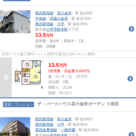
西武新宿線
「
花小金井
」駅 徒歩8分
中央線
「
武蔵小金井
」駅 徒歩30分
西武新宿線
「
小平
」駅 徒歩39分
東京都
小平市
鈴木町
２丁目
13.5
万円
築年数：築4年 ｜募集中：
1室
階数：2階建
大和ハウス施工物件♪ペット飼育可築浅2LDK♪ネット無料♪
13.5
万
円
(管理費・共益費 8,000円)
敷：0ヶ月｜礼：20万円
所在階：2階
間取り：2LDK
面積：54.32㎡
ザ・パークハウス花小金井ガーデン Ⅱ街区
賃貸｜マンション
西武新宿線
「
花小金井
」駅 徒歩8分
西武新宿線
「
小平
」駅 徒歩30分
西武多摩湖線
「
一橋学園
」駅 徒歩38分
東京都
小平市
鈴木町
２丁目