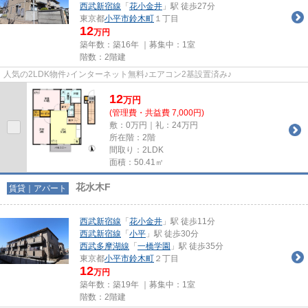
西武新宿線
「
花小金井
」駅 徒歩27分
東京都
小平市
鈴木町
１丁目
12
万円
築年数：築16年 ｜募集中：
1室
階数：2階建
人気の2LDK物件♪インターネット無料♪エアコン2基設置済み♪
12
万
円
(管理費・共益費 7,000円)
敷：0万円｜礼：24万円
所在階：2階
間取り：2LDK
面積：50.41㎡
花水木F
賃貸｜アパート
西武新宿線
「
花小金井
」駅 徒歩11分
西武新宿線
「
小平
」駅 徒歩30分
西武多摩湖線
「
一橋学園
」駅 徒歩35分
東京都
小平市
鈴木町
２丁目
12
万円
築年数：築19年 ｜募集中：
1室
階数：2階建