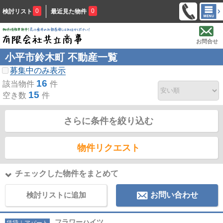
0
0
検討リスト
最近見た物件
お問合せ
小平市鈴木町 不動産一覧
募集中のみ表示
16
該当物件
件
15
空き数
件
さらに条件を絞り込む
物件リクエスト
チェックした物件をまとめて
検討リストに追加
お問い合わせ
フラワーハイツ
賃貸｜アパート