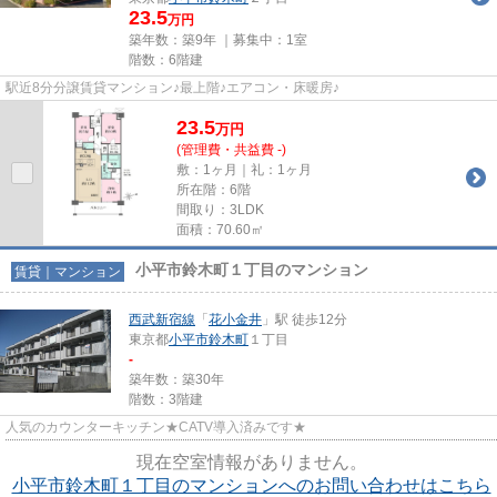
23.5
万円
築年数：築9年 ｜募集中：
1室
階数：6階建
駅近8分分譲賃貸マンション♪最上階♪エアコン・床暖房♪
23.5
万
円
(管理費・共益費 -)
敷：1ヶ月｜礼：1ヶ月
所在階：6階
間取り：3LDK
面積：70.60㎡
小平市鈴木町１丁目のマンション
賃貸｜マンション
西武新宿線
「
花小金井
」駅 徒歩12分
東京都
小平市
鈴木町
１丁目
-
築年数：築30年
階数：3階建
人気のカウンターキッチン★CATV導入済みです★
現在空室情報がありません。
小平市鈴木町１丁目のマンションへのお問い合わせはこちら