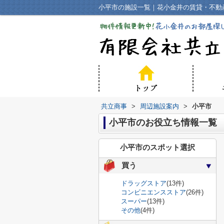
小平市の施設一覧｜花小金井の賃貸・不動
共立商事
>
周辺施設案内
>
小平市
小平市のお役立ち情報一覧
小平市のスポット選択
買う
ドラッグストア
(13件)
コンビニエンスストア
(26件)
スーパー
(13件)
その他
(4件)