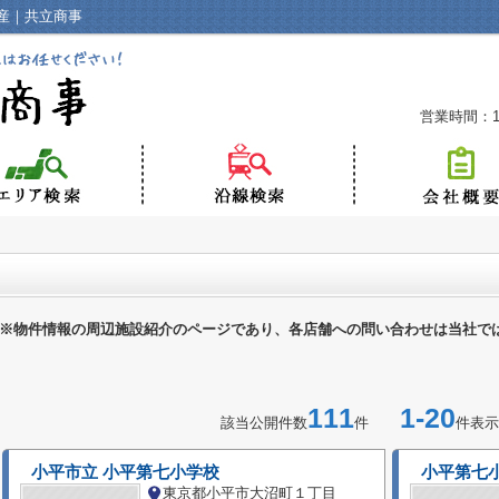
産｜共立商事
営業時間：10
※物件情報の周辺施設紹介のページであり、各店舗への問い合わせは当社で
111
1-20
該当公開件数
件
件表示
小平市立 小平第七小学校
小平第七
東京都小平市大沼町１丁目