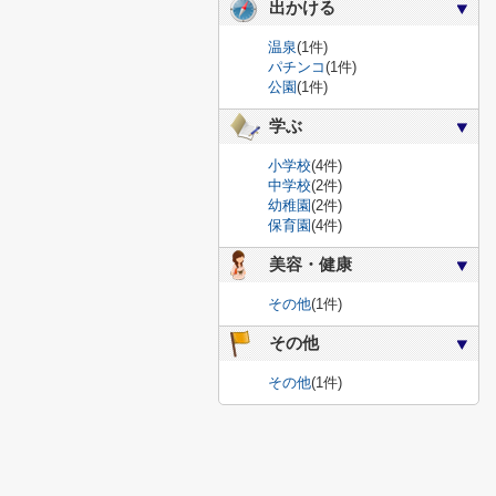
出かける
温泉
(1件)
パチンコ
(1件)
公園
(1件)
学ぶ
小学校
(4件)
中学校
(2件)
幼稚園
(2件)
保育園
(4件)
美容・健康
その他
(1件)
その他
その他
(1件)