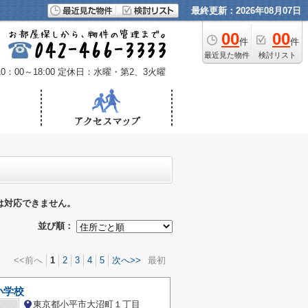
最終更新：2026年08月07日
00
00
件
件
最近見た物件
検討リスト
：00～18:00
定休日：水曜・第2、3火曜
は対応できません。
並び順：
<<前へ
1
2
3
4
5
次へ>>
最初
小学校
東京都小平市大沼町１丁目