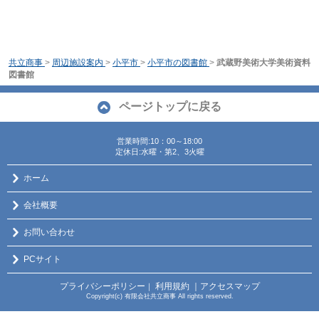
共立商事
>
周辺施設案内
>
小平市
>
小平市の図書館
>
武蔵野美術大学美術資料
図書館
ページトップに戻る
営業時間:10：00～18:00
定休日:水曜・第2、3火曜
ホーム
会社概要
お問い合わせ
PCサイト
プライバシーポリシー
利用規約
｜アクセスマップ
｜
Copyright(c) 有限会社共立商事 All rights reserved.