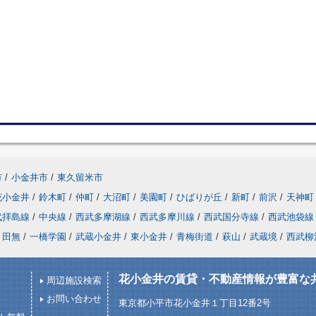
市
/
小金井市
/
東久留米市
花小金井
/
鈴木町
/
仲町
/
大沼町
/
美園町
/
ひばりが丘
/
新町
/
前沢
/
天神町
武拝島線
/
中央線
/
西武多摩湖線
/
西武多摩川線
/
西武国分寺線
/
西武池袋線
田無
/
一橋学園
/
武蔵小金井
/
東小金井
/
青梅街道
/
萩山
/
武蔵境
/
西武柳
花小金井の賃貸・不動産情報が豊富な
周辺施設検索
お問い合わせ
東京都小平市花小金井１丁目12番2号