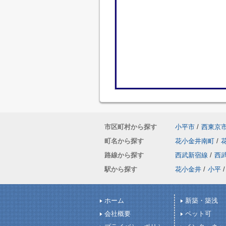
市区町村から探す
小平市
/
西東京
町名から探す
花小金井南町
/
路線から探す
西武新宿線
/
西
駅から探す
花小金井
/
小平
/
ホーム
新築・築浅
会社概要
ペット可