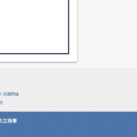
/
武蔵野線
沢
共立商事