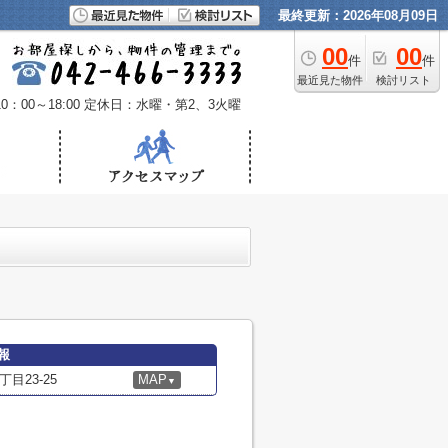
最終更新：2026年08月09日
00
00
件
件
最近見た物件
検討リスト
：00～18:00
定休日：水曜・第2、3火曜
報
目23-25
MAP
▼