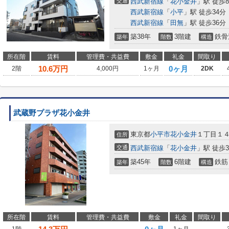
交通
西武新宿線
「
花小金井
」駅 徒歩
西武新宿線
「
小平
」駅 徒歩34分
西武新宿線
「
田無
」駅 徒歩36分
築38年
3階建
鉄骨
築年
階数
構造
所在階
賃料
管理費・共益費
敷金
礼金
間取り
10.6
万円
0ヶ月
2階
4,000円
1ヶ月
2DK
武蔵野プラザ花小金井
東京都
小平市
花小金井
１丁目１４
住所
交通
西武新宿線
「
花小金井
」駅 徒歩
築45年
6階建
鉄筋
築年
階数
構造
所在階
賃料
管理費・共益費
敷金
礼金
間取り