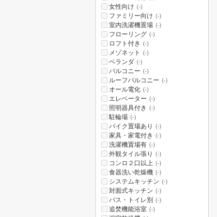
女性向け
(-)
ファミリー向け
(-)
室内洗濯機置場
(-)
フローリング
(-)
ロフト付き
(-)
メゾネット
(-)
ベランダ
(-)
バルコニー
(-)
ルーフバルコニー
(-)
オール電化
(-)
エレベーター
(-)
照明器具付き
(-)
駐輪場
(-)
バイク置場あり
(-)
家具・家電付き
(-)
洗濯機置場有
(-)
外観タイル張り
(-)
コンロ２口以上
(-)
食器洗い乾燥機
(-)
システムキッチン
(-)
対面式キッチン
(-)
バス・トイレ別
(-)
追焚機能浴室
(-)