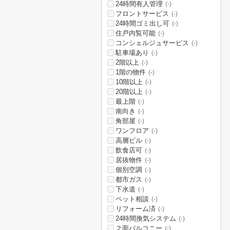
24時間有人管理
(-)
フロントサービス
(-)
24時間ゴミ出し可
(-)
住戸内覧可能
(-)
コンシェルジュサービス
(-)
駐車場あり
(-)
2階以上
(-)
1階の物件
(-)
10階以上
(-)
20階以上
(-)
最上階
(-)
南向き
(-)
角部屋
(-)
ワンフロア
(-)
高層ビル
(-)
飲食店可
(-)
居抜物件
(-)
個別空調
(-)
都市ガス
(-)
下水道
(-)
ペット相談
(-)
リフォーム済
(-)
24時間換気システム
(-)
２面バルコニー
(-)