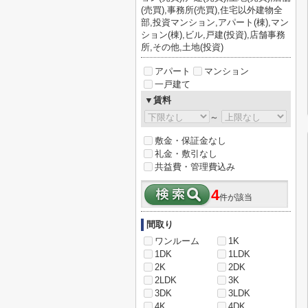
(売買),事務所(売買),住宅以外建物全
部,投資マンション,アパート(棟),マン
ション(棟),ビル,戸建(投資),店舗事務
所,その他,土地(投資)
アパート
マンション
一戸建て
▼賃料
～
敷金・保証金なし
礼金・敷引なし
共益費・管理費込み
4
件が該当
間取り
ワンルーム
1K
1DK
1LDK
2K
2DK
2LDK
3K
3DK
3LDK
4K
4DK