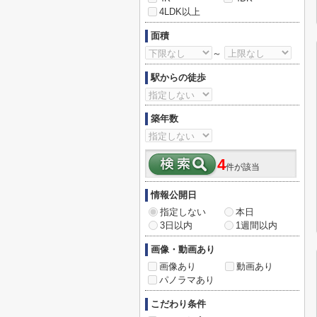
4LDK以上
面積
～
駅からの徒歩
築年数
4
件が該当
情報公開日
指定しない
本日
3日以内
1週間以内
画像・動画あり
画像あり
動画あり
パノラマあり
こだわり条件