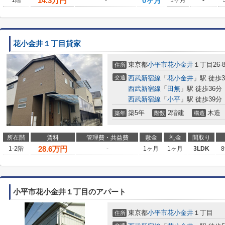
14.3
万円
0ヶ月
1階
-
1ヶ月
-
花小金井１丁目貸家
東京都
小平市
花小金井
１丁目26-
住所
交通
西武新宿線
「
花小金井
」駅 徒歩
西武新宿線
「
田無
」駅 徒歩36分
西武新宿線
「
小平
」駅 徒歩39分
築5年
2階建
木造
築年
階数
構造
所在階
賃料
管理費・共益費
敷金
礼金
間取り
28.6
万円
1-2階
-
1ヶ月
1ヶ月
3LDK
8
小平市花小金井１丁目のアパート
東京都
小平市
花小金井
１丁目
住所