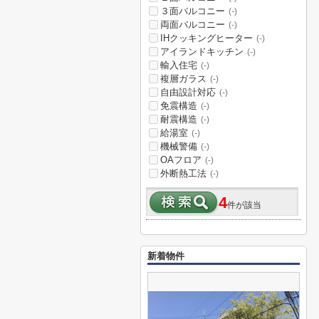
３面バルコニー
(-)
両面バルコニー
(-)
IHクッキングヒーター
(-)
アイランドキッチン
(-)
輸入住宅
(-)
複層ガラス
(-)
自由設計対応
(-)
免震構造
(-)
耐震構造
(-)
給湯室
(-)
機械警備
(-)
OAフロア
(-)
外断熱工法
(-)
4
件が該当
新着物件