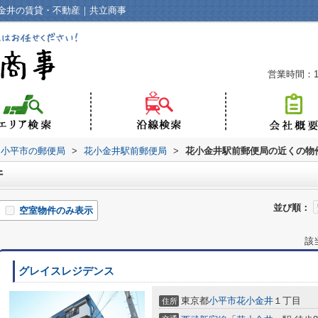
金井の賃貸・不動産｜共立商事
営業時間：10
小平市の郵便局
>
花小金井駅前郵便局
>
花小金井駅前郵便局の近くの物
件
並び順：
空室物件のみ表示
該
グレイスレジデンス
東京都
小平市
花小金井
１丁目
住所