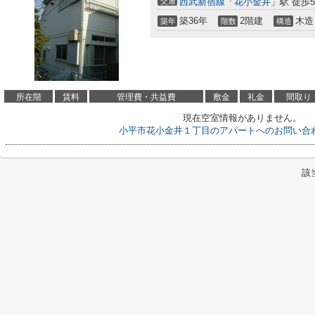
交通
西武新宿線
「
花小金井
」駅 徒歩
築36年
2階建
木造
築年
階数
構造
所在階
賃料
管理費・共益費
敷金
礼金
間取り
現在空室情報がありません。
小平市花小金井１丁目のアパートへのお問い合
該