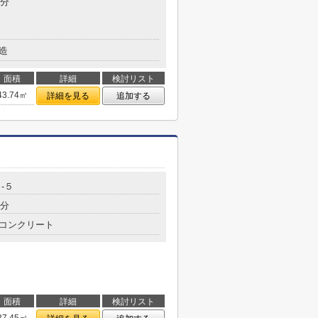
8分
造
面積
詳細
検討リスト
43.74㎡
詳細を見る
追加する
-５
3分
コンクリート
面積
詳細
検討リスト