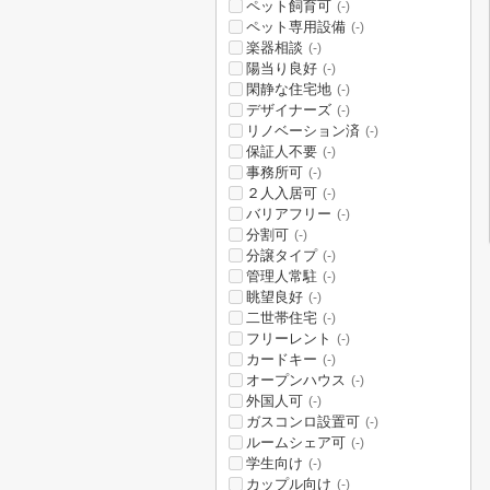
ペット飼育可
(-)
ペット専用設備
(-)
楽器相談
(-)
陽当り良好
(-)
閑静な住宅地
(-)
デザイナーズ
(-)
リノベーション済
(-)
保証人不要
(-)
事務所可
(-)
２人入居可
(-)
バリアフリー
(-)
分割可
(-)
分譲タイプ
(-)
管理人常駐
(-)
眺望良好
(-)
二世帯住宅
(-)
フリーレント
(-)
カードキー
(-)
オープンハウス
(-)
外国人可
(-)
ガスコンロ設置可
(-)
ルームシェア可
(-)
学生向け
(-)
カップル向け
(-)