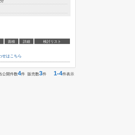
5分
面積
詳細
検討リスト
わせはこちら
4
3
1-4
当公開件数
件 販売数
件
件表示