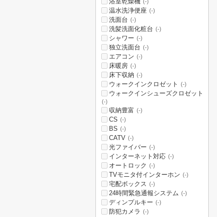
浴室乾燥機
(-)
温水洗浄便座
(-)
洗面台
(-)
洗髪洗面化粧台
(-)
シャワー
(-)
独立洗面台
(-)
エアコン
(-)
床暖房
(-)
床下収納
(-)
ウォークインクロゼット
(-)
ウォークインシューズクロゼット
(-)
収納豊富
(-)
CS
(-)
BS
(-)
CATV
(-)
光ファイバー
(-)
インターネット対応
(-)
オートロック
(-)
TVモニタ付インターホン
(-)
宅配ボックス
(-)
24時間緊急通報システム
(-)
ディンプルキー
(-)
防犯カメラ
(-)