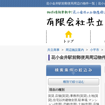
花小金井駅前郵便局周辺の物件一覧｜花小
共立商事
>
周辺施設案内
>
小平市
>
花小金井駅前郵便局周辺物
種別で絞り込む
現在の種別
賃貸,店舗(賃貸),事務所(賃貸),土地(賃
貸),住宅以外建物全部,駐車場,マンシ
ョン(売買),戸建(売買),土地(売買),店舗