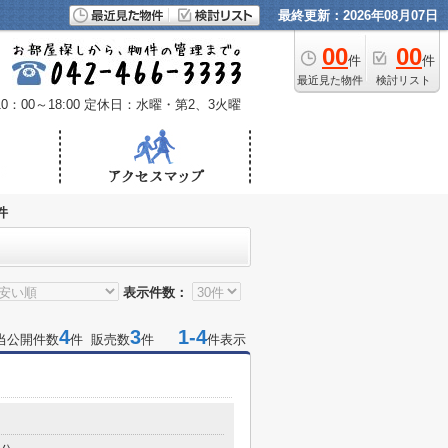
最終更新：2026年08月07日
00
00
件
件
最近見た物件
検討リスト
：00～18:00
定休日：水曜・第2、3火曜
件
表示件数：
4
3
1-4
当公開件数
件 販売数
件
件表示