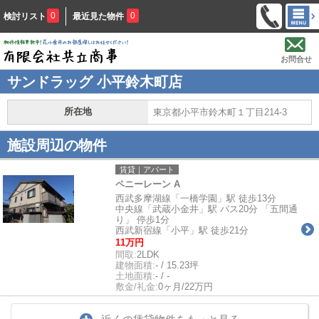
0
0
検討リスト
最近見た物件
お問合せ
サンドラッグ 小平鈴木町店
所在地
東京都小平市鈴木町１丁目214-3
施設周辺の物件
賃貸｜アパート
ペニーレーン A
西武多摩湖線「一橋学園」駅 徒歩13分
中央線「武蔵小金井」駅 バス20分 「五間通
り」 停歩1分
西武新宿線「小平」駅 徒歩21分
11万円
間取:
2LDK
建物面積:
- / 15.23坪
土地面積:
- / -
敷金/礼金:
0ヶ月/22万円