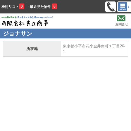
0
0
検討リスト
最近見た物件
お問合せ
ジョナサン
東京都小平市花小金井南町１丁目26-
所在地
1