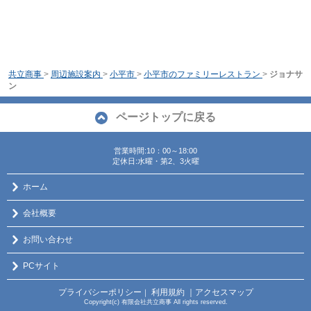
共立商事
>
周辺施設案内
>
小平市
>
小平市のファミリーレストラン
>
ジョナサ
ン
ページトップに戻る
営業時間:10：00～18:00
定休日:水曜・第2、3火曜
ホーム
会社概要
お問い合わせ
PCサイト
プライバシーポリシー
利用規約
｜アクセスマップ
｜
Copyright(c) 有限会社共立商事 All rights reserved.