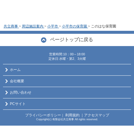
共立商事
>
周辺施設案内
>
小平市
>
小平市の保育園
>
このはな保育園
ページトップに戻る
営業時間:10：00～18:00
定休日:水曜・第2、3火曜
ホーム
会社概要
お問い合わせ
PCサイト
プライバシーポリシー
利用規約
｜アクセスマップ
｜
Copyright(c) 有限会社共立商事 All rights reserved.