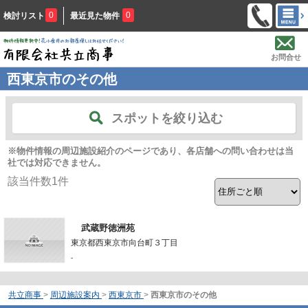
0
0
検討リスト
最近見た物件
お問合せ
西東京市のその他
スポットを絞り込む
※物件情報の周辺施設紹介のページであり、各店舗への問い合わせは当
社では対応できません。
該当件数
1
件
武蔵野徳洲苑
東京都西東京市向台町３丁目
-
共立商事
>
周辺施設案内
>
西東京市
>
西東京市のその他