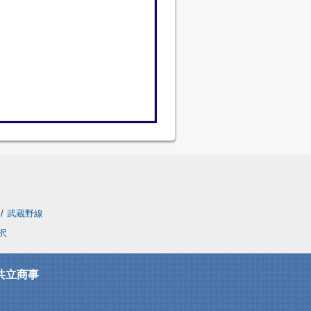
/
武蔵野線
沢
共立商事