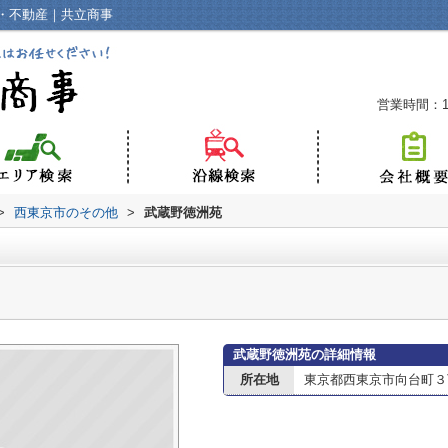
・不動産｜共立商事
営業時間：10
>
西東京市のその他
>
武蔵野徳洲苑
武蔵野徳洲苑の詳細情報
所在地
東京都西東京市向台町３丁