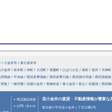
市
/
小金井市
/
東久留米市
花小金井
/
鈴木町
/
仲町
/
大沼町
/
美園町
/
ひばりが丘
/
新町
/
前沢
/
天神町
武拝島線
/
中央線
/
西武多摩湖線
/
西武多摩川線
/
西武国分寺線
/
西武池袋線
田無
/
一橋学園
/
武蔵小金井
/
青梅街道
/
東小金井
/
萩山
/
武蔵境
/
西武柳
花小金井の賃貸・不動産情報が豊富な
周辺施設検索
お問い合わせ
東京都小平市花小金井１丁目12番2号