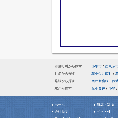
市区町村から探す
小平市
/
西東京
町名から探す
花小金井南町
/
路線から探す
西武新宿線
/
西
駅から探す
花小金井
/
小平
/
ホーム
新築・築浅
会社概要
ペット可