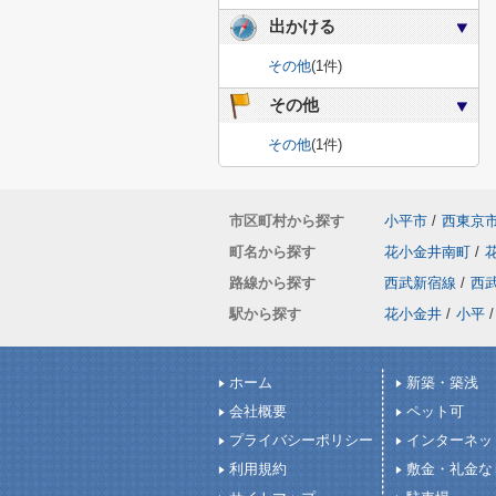
出かける
その他
(1件)
その他
その他
(1件)
市区町村から探す
小平市
/
西東京
町名から探す
花小金井南町
/
路線から探す
西武新宿線
/
西
駅から探す
花小金井
/
小平
/
ホーム
新築・築浅
会社概要
ペット可
プライバシーポリシー
インターネッ
利用規約
敷金・礼金な