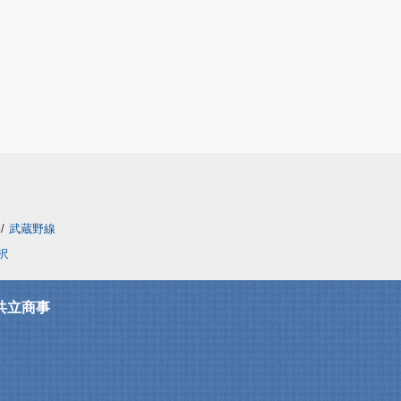
/
武蔵野線
沢
共立商事