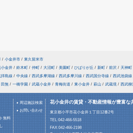
市
/
小金井市
/
東久留米市
花小金井
/
鈴木町
/
仲町
/
大沼町
/
美園町
/
ひばりが丘
/
新町
/
前沢
/
天神町
武拝島線
/
中央線
/
西武多摩湖線
/
西武多摩川線
/
西武国分寺線
/
西武池袋線
田無
/
一橋学園
/
武蔵小金井
/
青梅街道
/
東小金井
/
萩山
/
武蔵境
/
西武柳
花小金井の賃貸・不動産情報が豊富な
周辺施設検索
お問い合わせ
東京都小平市花小金井１丁目12番2号
ト無料
TEL:042-466-5518
し
FAX:042-466-2198