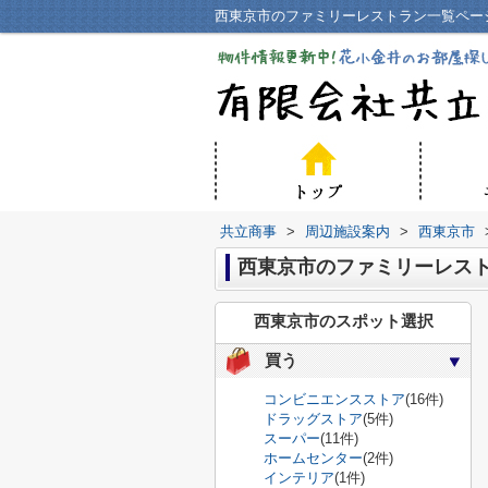
西東京市のファミリーレストラン一覧ペー
共立商事
>
周辺施設案内
>
西東京市
西東京市のファミリーレス
西東京市のスポット選択
買う
コンビニエンスストア
(16件)
ドラッグストア
(5件)
スーパー
(11件)
ホームセンター
(2件)
インテリア
(1件)