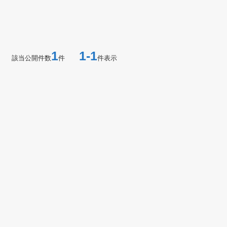
1
1-1
該当公開件数
件
件表示