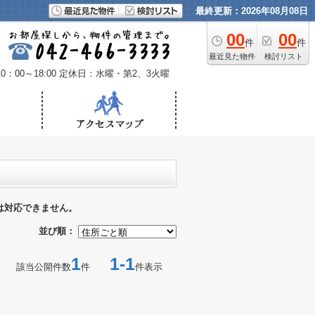
最終更新：2026年08月08日
00
00
件
件
最近見た物件
検討リスト
：00～18:00
定休日：水曜・第2、3火曜
は対応できません。
並び順：
1
1-1
該当公開件数
件
件表示