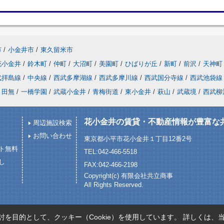
市
/
小金井市
/
東久留米市
花小金井
/
鈴木町
/
仲町
/
大沼町
/
美園町
/
ひばりが丘
/
新町
/
前沢
/
天神町
武拝島線
/
中央線
/
西武多摩湖線
/
西武多摩川線
/
西武国分寺線
/
西武池袋線
田無
/
一橋学園
/
武蔵小金井
/
青梅街道
/
東小金井
/
萩山
/
武蔵境
/
西武柳
花小金井の賃貸・不動産情報が豊富な
周辺施設検索
お問い合わせ
東京都小平市花小金井１丁目12番2号
ト無料
TEL:042-466-5518
し
FAX:042-466-2198
Copyright(c) 有限会社共立商事
All Rights Reserved.
を目的として、クッキー（Cookie）を使用しています。
詳しくは、