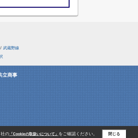
/
武蔵野線
沢
共立商事
当社の
をご確認ください。
閉じる
「Cookieの取扱いについて」