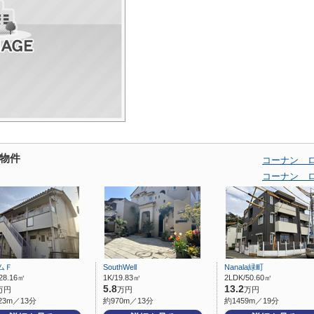
物件
コーナン 
コーナン 
ムＦ
SouthWell
Nanala緑町
28.16㎡
1K/19.83㎡
2LDK/50.60㎡
5.8
13.2
万円
万円
万円
23m／13分
約970m／13分
約1459m／19分