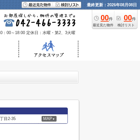
最終更新：2026年08月08日
00
00
件
件
最近見た物件
検討リスト
：00～18:00
定休日：水曜・第2、3火曜
目2-35
MAP
▼