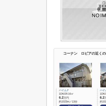
コーナン ロピアの近くの
ハイムＦ
ハイ
1DK/28.16㎡
1DK/
6.2
6.2
万円
約1023m／13分
約10