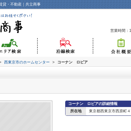
賃貸・不動産｜共立商事
営業時間：10
>
西東京市のホームセンター
>
コーナン ロピア
コーナン ロピアの詳細情報
所在地
東京都西東京市西原町４丁