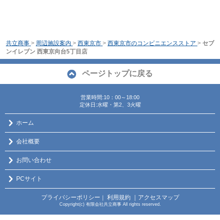
共立商事
>
周辺施設案内
>
西東京市
>
西東京市のコンビニエンスストア
>
セブ
ンイレブン 西東京向台5丁目店
ページトップに戻る
営業時間:10：00～18:00
定休日:水曜・第2、3火曜
ホーム
会社概要
お問い合わせ
PCサイト
プライバシーポリシー
利用規約
｜アクセスマップ
｜
Copyright(c) 有限会社共立商事 All rights reserved.