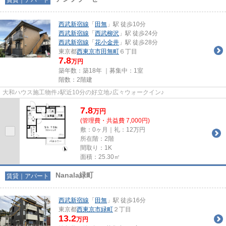
西武新宿線
「
田無
」駅 徒歩10分
西武新宿線
「
西武柳沢
」駅 徒歩24分
西武新宿線
「
花小金井
」駅 徒歩28分
東京都
西東京市
田無町
６丁目
7.8
万円
築年数：築18年 ｜募集中：
1室
階数：2階建
大和ハウス施工物件♪駅近10分の好立地♪広々ウォークイン♪
7.8
万
円
(管理費・共益費 7,000円)
敷：0ヶ月｜礼：12万円
所在階：2階
間取り：1K
面積：25.30㎡
Nanala緑町
賃貸｜アパート
西武新宿線
「
田無
」駅 徒歩16分
東京都
西東京市
緑町
２丁目
13.2
万円