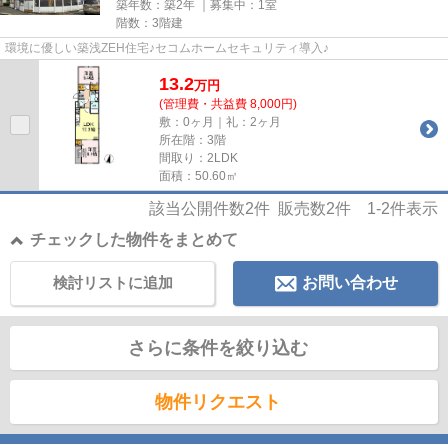
築年数：築2年 ｜募集中：
1室
階数：3階建
環境に優しい築浅ZEH住宅♪セコムホームセキュリティ導入♪
13.2
万
円
(管理費・共益費 8,000円)
敷：0ヶ月｜礼：2ヶ月
所在階：3階
間取り：2LDK
面積：50.60㎡
該当公開件数
2
件 販売数
2
件
1-2
件表示
チェックした物件をまとめて
検討リストに追加
お問い合わせ
さらに条件を絞り込む
物件リクエスト