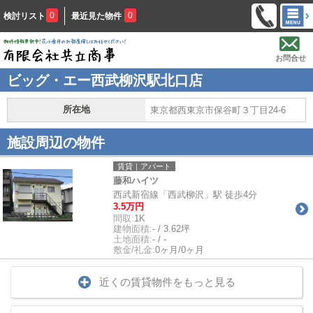
0
0
検討リスト
最近見た物件
お問合せ
ビッグ・エー西武柳沢駅北口店
所在地
東京都西東京市保谷町３丁目24-6
施設周辺の物件
賃貸｜アパート
藤和ハイツ
西武新宿線「西武柳沢」駅 徒歩4分
3.5万円
間取:
1K
建物面積:
- / 3.62坪
土地面積:
- / -
敷金/礼金:
0ヶ月/0ヶ月
近くの賃貸物件をもっと見る