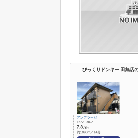
びっくりドンキー 田無店
アンフラーゼ
1K/25.30㎡
7.8
万円
約1098m／14分