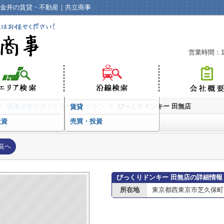
小金井の賃貸・不動産｜共立商事
営業時間：10
>
西東京市のファミリーレストラン
>
びっくりドンキー 田無店
賃貸
投資
売買・投資
覧へ
びっくりドンキー 田無店の詳細情報
所在地
東京都西東京市芝久保町３