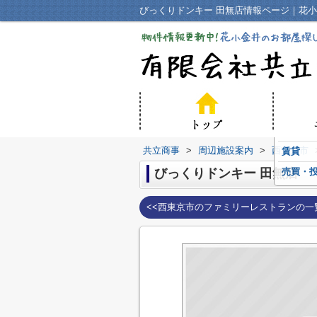
びっくりドンキー 田無店情報ページ｜花
共立商事
>
周辺施設案内
>
西東京市
賃貸
びっくりドンキー 田無店
売買・
<<西東京市のファミリーレストランの一