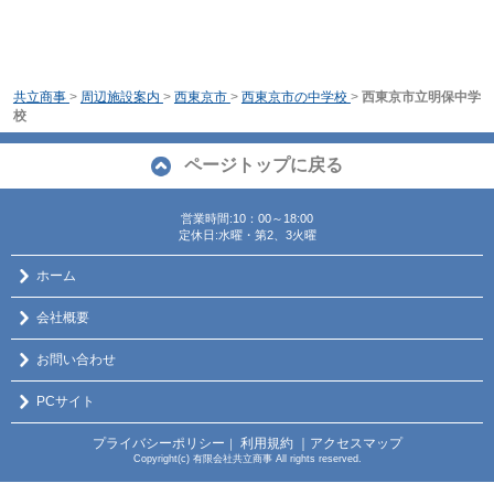
共立商事
>
周辺施設案内
>
西東京市
>
西東京市の中学校
>
西東京市立明保中学
校
ページトップに戻る
営業時間:10：00～18:00
定休日:水曜・第2、3火曜
ホーム
会社概要
お問い合わせ
PCサイト
プライバシーポリシー
利用規約
｜アクセスマップ
｜
Copyright(c) 有限会社共立商事 All rights reserved.