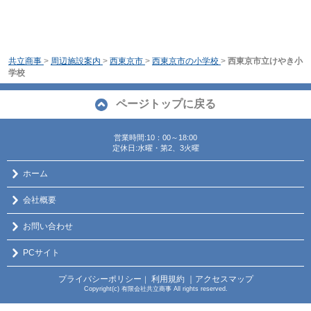
共立商事
>
周辺施設案内
>
西東京市
>
西東京市の小学校
>
西東京市立けやき小
学校
ページトップに戻る
営業時間:10：00～18:00
定休日:水曜・第2、3火曜
ホーム
会社概要
お問い合わせ
PCサイト
プライバシーポリシー
利用規約
｜アクセスマップ
｜
Copyright(c) 有限会社共立商事 All rights reserved.