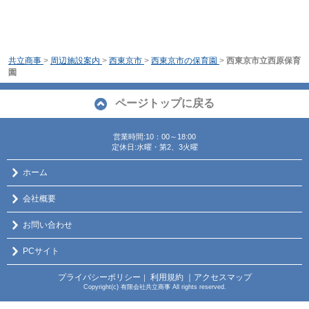
共立商事
>
周辺施設案内
>
西東京市
>
西東京市の保育園
>
西東京市立西原保育
園
ページトップに戻る
営業時間:10：00～18:00
定休日:水曜・第2、3火曜
ホーム
会社概要
お問い合わせ
PCサイト
プライバシーポリシー
利用規約
｜アクセスマップ
｜
Copyright(c) 有限会社共立商事 All rights reserved.