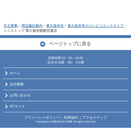
共立商事
>
周辺施設案内
>
東久留米市
>
東久留米市のコンビニエンスストア
>
ミニストップ 東久留米柳新田通店
ページトップに戻る
営業時間:10：00～18:00
定休日:水曜・第2、3火曜
ホーム
会社概要
お問い合わせ
PCサイト
プライバシーポリシー
利用規約
｜アクセスマップ
｜
Copyright(c) 有限会社共立商事 All rights reserved.