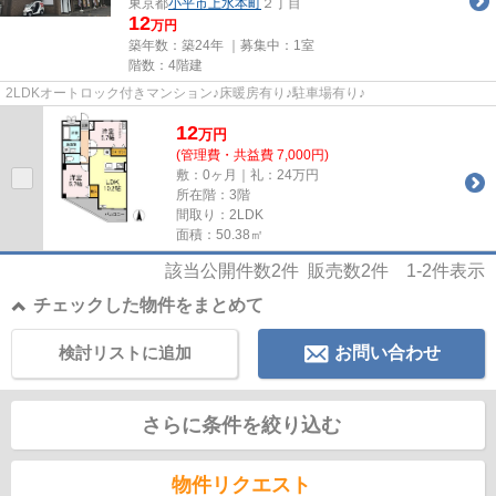
東京都
小平市
上水本町
２丁目
12
万円
築年数：築24年 ｜募集中：
1室
階数：4階建
2LDKオートロック付きマンション♪床暖房有り♪駐車場有り♪
12
万
円
(管理費・共益費 7,000円)
敷：0ヶ月｜礼：24万円
所在階：3階
間取り：2LDK
面積：50.38㎡
該当公開件数
2
件 販売数
2
件
1-2
件表示
チェックした物件をまとめて
検討リストに追加
お問い合わせ
さらに条件を絞り込む
物件リクエスト