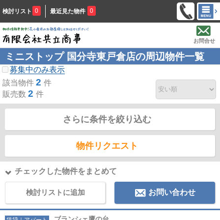
0
0
検討リスト
最近見た物件
お問合せ
ミニストップ 国分寺東戸倉店の周辺物件一覧
募集中のみ表示
2
該当物件
件
2
販売数
件
さらに条件を絞り込む
物件リクエスト
チェックした物件をまとめて
検討リストに追加
お問い合わせ
ブランシェ鷹の台
賃貸｜アパート