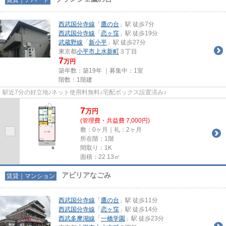
西武国分寺線
「
鷹の台
」駅 徒歩7分
西武国分寺線
「
恋ヶ窪
」駅 徒歩19分
武蔵野線
「
新小平
」駅 徒歩27分
東京都
小平市
上水新町
３丁目
7
万円
築年数：築19年 ｜募集中：
1室
階数：1階建
駅近7分の好立地♪ネット使用料無料♪宅配ボックス設置済み♪
7
万
円
(管理費・共益費 7,000円)
敷：0ヶ月｜礼：2ヶ月
所在階：1階
間取り：1K
面積：22.13㎡
アビリアなごみ
賃貸｜マンション
西武国分寺線
「
鷹の台
」駅 徒歩11分
西武国分寺線
「
恋ヶ窪
」駅 徒歩14分
西武多摩湖線
「
一橋学園
」駅 徒歩23分