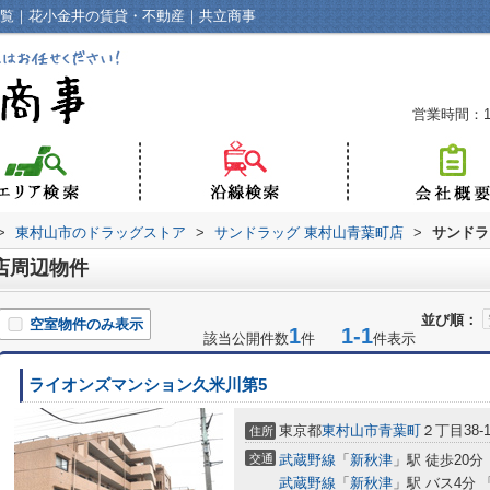
一覧｜花小金井の賃貸・不動産｜共立商事
営業時間：10
>
東村山市のドラッグストア
>
サンドラッグ 東村山青葉町店
>
サンドラ
店周辺物件
並び順：
空室物件のみ表示
1
1-1
該当公開件数
件
件表示
ライオンズマンション久米川第5
東京都
東村山市
青葉町
２丁目38-1
住所
交通
武蔵野線
「
新秋津
」駅 徒歩20分
武蔵野線
「
新秋津
」駅 バス4分 