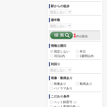
駅からの徒歩
築年数
1
件が該当
情報公開日
指定しない
本日
3日以内
1週間以内
利回り
画像・動画あり
画像あり
動画あり
パノラマあり
こだわり条件
ペット飼育可
(-)
ペット専用設備
(-)