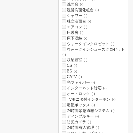
洗面台
(-)
洗髪洗面化粧台
(-)
シャワー
(-)
独立洗面台
(-)
エアコン
(-)
床暖房
(-)
床下収納
(-)
ウォークインクロゼット
(-)
ウォークインシューズクロゼット
(-)
収納豊富
(-)
CS
(-)
BS
(-)
CATV
(-)
光ファイバー
(-)
インターネット対応
(-)
オートロック
(-)
TVモニタ付インターホン
(-)
宅配ボックス
(-)
24時間緊急通報システム
(-)
ディンプルキー
(-)
防犯カメラ
(-)
24時間有人管理
(-)