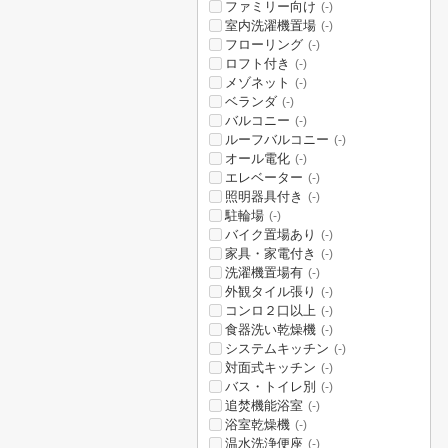
ファミリー向け
(-)
室内洗濯機置場
(-)
フローリング
(-)
ロフト付き
(-)
メゾネット
(-)
ベランダ
(-)
バルコニー
(-)
ルーフバルコニー
(-)
オール電化
(-)
エレベーター
(-)
照明器具付き
(-)
駐輪場
(-)
バイク置場あり
(-)
家具・家電付き
(-)
洗濯機置場有
(-)
外観タイル張り
(-)
コンロ２口以上
(-)
食器洗い乾燥機
(-)
システムキッチン
(-)
対面式キッチン
(-)
バス・トイレ別
(-)
追焚機能浴室
(-)
浴室乾燥機
(-)
温水洗浄便座
(-)