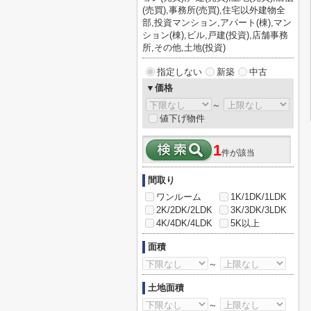
(売買),事務所(売買),住宅以外建物全
部,投資マンション,アパート(棟),マン
ション(棟),ビル,戸建(投資),店舗事務
所,その他,土地(投資)
指定しない
新築
中古
▼価格
～
値下げ物件
1
件が該当
間取り
ワンルーム
1K/1DK/1LDK
2K/2DK/2LDK
3K/3DK/3LDK
4K/4DK/4LDK
5K以上
面積
～
土地面積
～