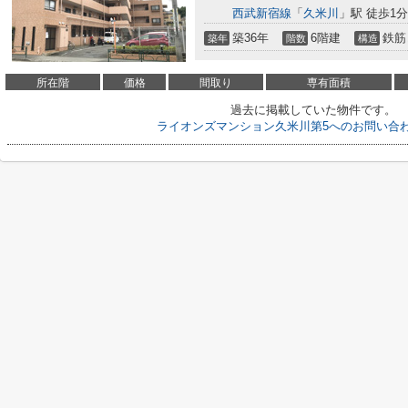
西武新宿線
「
久米川
」駅 徒歩1分
築36年
6階建
鉄筋
築年
階数
構造
所在階
価格
間取り
専有面積
過去に掲載していた物件です。
ライオンズマンション久米川第5へのお問い合