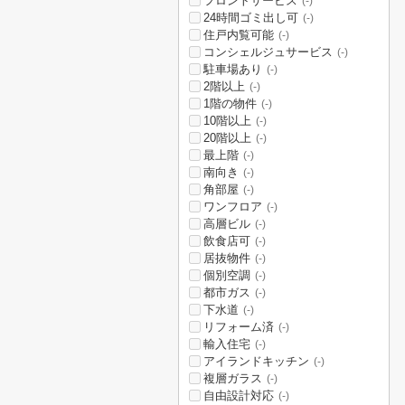
フロントサービス
(-)
24時間ゴミ出し可
(-)
住戸内覧可能
(-)
コンシェルジュサービス
(-)
駐車場あり
(-)
2階以上
(-)
1階の物件
(-)
10階以上
(-)
20階以上
(-)
最上階
(-)
南向き
(-)
角部屋
(-)
ワンフロア
(-)
高層ビル
(-)
飲食店可
(-)
居抜物件
(-)
個別空調
(-)
都市ガス
(-)
下水道
(-)
リフォーム済
(-)
輸入住宅
(-)
アイランドキッチン
(-)
複層ガラス
(-)
自由設計対応
(-)