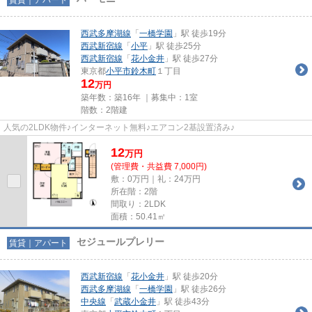
西武多摩湖線
「
一橋学園
」駅 徒歩19分
西武新宿線
「
小平
」駅 徒歩25分
西武新宿線
「
花小金井
」駅 徒歩27分
東京都
小平市
鈴木町
１丁目
12
万円
築年数：築16年 ｜募集中：
1室
階数：2階建
人気の2LDK物件♪インターネット無料♪エアコン2基設置済み♪
12
万
円
(管理費・共益費 7,000円)
敷：0万円｜礼：24万円
所在階：2階
間取り：2LDK
面積：50.41㎡
セジュールプレリー
賃貸｜アパート
西武新宿線
「
花小金井
」駅 徒歩20分
西武多摩湖線
「
一橋学園
」駅 徒歩26分
中央線
「
武蔵小金井
」駅 徒歩43分