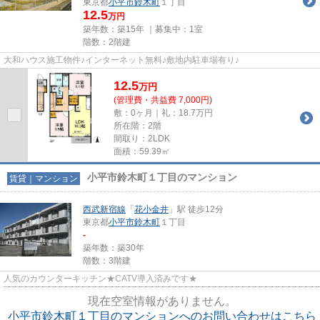
東京都
小平市
鈴木町
１丁目
12.5
万円
築年数：築15年 ｜募集中：
1室
階数：2階建
大和ハウス施工物件♪インターネット無料♪敷地内駐車場有り♪
12.5
万
円
(管理費・共益費 7,000円)
敷：0ヶ月｜礼：18.7万円
所在階：2階
間取り：2LDK
面積：59.39㎡
小平市鈴木町１丁目のマンション
賃貸｜マンション
西武新宿線
「
花小金井
」駅 徒歩12分
東京都
小平市
鈴木町
１丁目
-
築年数：築30年
階数：3階建
人気のカウンターキッチン★CATV導入済みです★
現在空室情報がありません。
小平市鈴木町１丁目のマンションへのお問い合わせはこちら