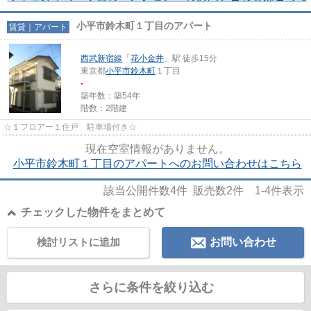
小平市鈴木町１丁目のアパート
賃貸｜アパート
西武新宿線
「
花小金井
」駅 徒歩15分
東京都
小平市
鈴木町
１丁目
-
築年数：築54年
階数：2階建
☆１フロアー１住戸 駐車場付き☆
現在空室情報がありません。
小平市鈴木町１丁目のアパートへのお問い合わせはこちら
該当公開件数
4
件 販売数
2
件
1-4
件表示
チェックした物件をまとめて
検討リストに追加
お問い合わせ
さらに条件を絞り込む