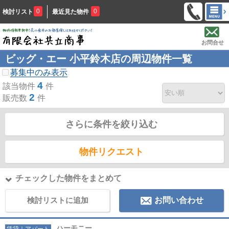
0
0
検討リスト
最近見た物件
お問合せ
ビッグ・エー 小平鈴木店の周辺物件一覧
募集中のみ表示
4
該当物件
件
2
販売数
件
さらに条件を絞り込む
物件リクエスト
チェックした物件をまとめて
検討リストに追加
お問い合わせ
ハーモニー
賃貸｜アパート