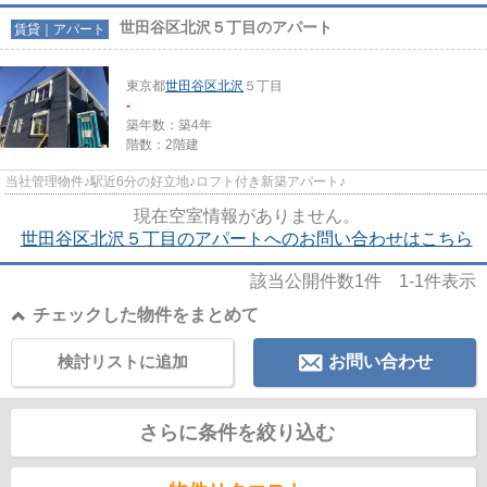
世田谷区北沢５丁目のアパート
賃貸｜アパート
東京都
世田谷区
北沢
５丁目
-
築年数：築4年
階数：2階建
当社管理物件♪駅近6分の好立地♪ロフト付き新築アパート♪
現在空室情報がありません。
世田谷区北沢５丁目のアパートへのお問い合わせはこちら
該当公開件数
1
件
1-1
件表示
チェックした物件をまとめて
検討リストに追加
お問い合わせ
さらに条件を絞り込む