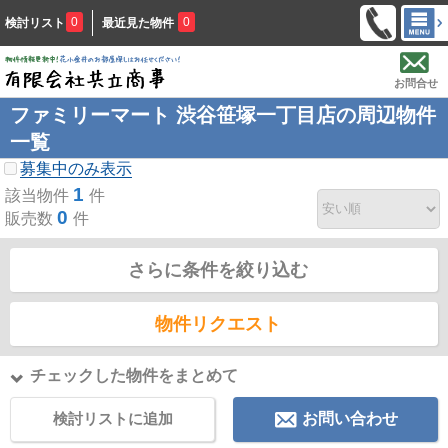
0
0
検討リスト
最近見た物件
お問合せ
ファミリーマート 渋谷笹塚一丁目店の周辺物件
一覧
募集中のみ表示
1
該当物件
件
0
販売数
件
さらに条件を絞り込む
物件リクエスト
チェックした物件をまとめて
検討リストに追加
お問い合わせ