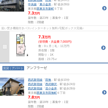
中央線
「
東小金井
」駅 徒歩28分
東京都
西東京市
新町
５丁目
7.3
万円
築年数：築23年 ｜募集中：
1室
階数：2階建
追い焚き機能付きバス♪インターネット無料♪宅配ボックス完備♪
7.3
万
円
(管理費・共益費 7,000円)
敷：0ヶ月｜礼：11万円
所在階：1階
間取り：1K
面積：23.75㎡
アンフラーゼ
賃貸｜アパート
西武新宿線
「
田無
」駅 徒歩10分
西武新宿線
「
西武柳沢
」駅 徒歩24分
西武新宿線
「
花小金井
」駅 徒歩28分
東京都
西東京市
田無町
６丁目
7.8
万円
築年数：築18年 ｜募集中：
1室
階数：2階建