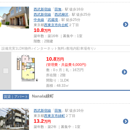
西武新宿線
「
田無
」駅 徒歩16分
西武新宿線
「
西武柳沢
」駅 徒歩25分
中央線
「
武蔵境
」駅 徒歩25分
東京都
西東京市
向台町
２丁目
10.8
万円
築年数：築16年 ｜募集中：
1室
階数：2階建
設備充実1LDK物件♪インターネット無料♪敷地内駐車場有り♪
10.8
万
円
(管理費・共益費 6,000円)
敷：0ヶ月｜礼：16万円
所在階：2階
間取り：1LDK
面積：48.33㎡
Nanala緑町
賃貸｜アパート
西武新宿線
「
田無
」駅 徒歩16分
東京都
西東京市
緑町
２丁目
13.2
万円
築年数：築2年 ｜募集中：
1室