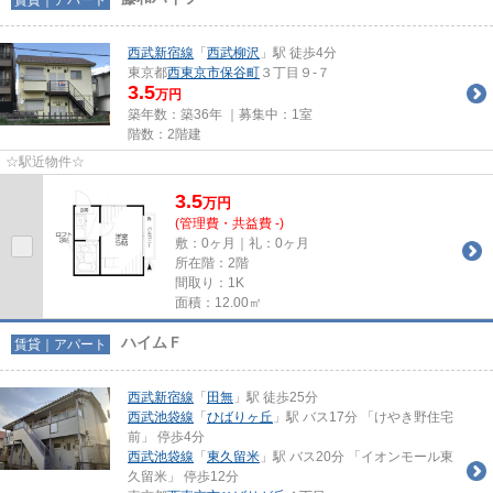
西武新宿線
「
西武柳沢
」駅 徒歩4分
東京都
西東京市
保谷町
３丁目９-７
3.5
万円
築年数：築36年 ｜募集中：
1室
階数：2階建
☆駅近物件☆
3.5
万
円
(管理費・共益費 -)
敷：0ヶ月｜礼：0ヶ月
所在階：2階
間取り：1K
面積：12.00㎡
ハイムＦ
賃貸｜アパート
西武新宿線
「
田無
」駅 徒歩25分
西武池袋線
「
ひばりヶ丘
」駅 バス17分 「けやき野住宅
前」 停歩4分
西武池袋線
「
東久留米
」駅 バス20分 「イオンモール東
久留米」 停歩12分