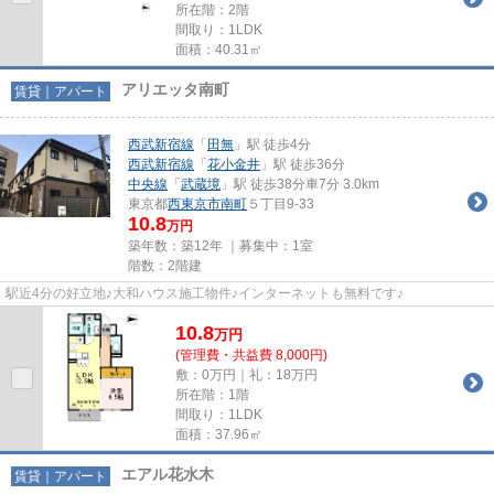
所在階：2階
間取り：1LDK
面積：40.31㎡
アリエッタ南町
賃貸｜アパート
西武新宿線
「
田無
」駅 徒歩4分
西武新宿線
「
花小金井
」駅 徒歩36分
中央線
「
武蔵境
」駅 徒歩38分車7分 3.0km
東京都
西東京市
南町
５丁目9-33
10.8
万円
築年数：築12年 ｜募集中：
1室
階数：2階建
駅近4分の好立地♪大和ハウス施工物件♪インターネットも無料です♪
10.8
万
円
(管理費・共益費 8,000円)
敷：0万円｜礼：18万円
所在階：1階
間取り：1LDK
面積：37.96㎡
エアル花水木
賃貸｜アパート