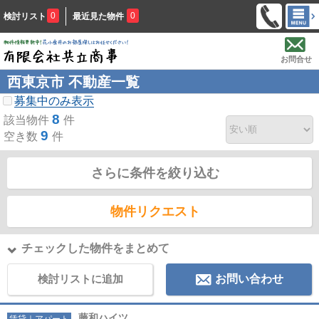
0
0
検討リスト
最近見た物件
お問合せ
西東京市 不動産一覧
募集中のみ表示
8
該当物件
件
9
空き数
件
さらに条件を絞り込む
物件リクエスト
チェックした物件をまとめて
検討リストに追加
お問い合わせ
藤和ハイツ
賃貸｜アパート