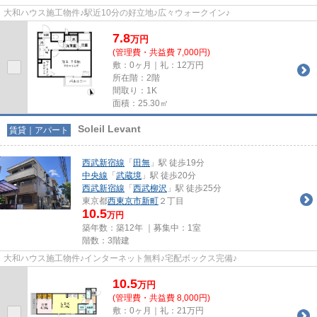
大和ハウス施工物件♪駅近10分の好立地♪広々ウォークイン♪
7.8
万
円
(管理費・共益費 7,000円)
敷：0ヶ月｜礼：12万円
所在階：2階
間取り：1K
面積：25.30㎡
Soleil Levant
賃貸｜アパート
西武新宿線
「
田無
」駅 徒歩19分
中央線
「
武蔵境
」駅 徒歩20分
西武新宿線
「
西武柳沢
」駅 徒歩25分
東京都
西東京市
新町
２丁目
10.5
万円
築年数：築12年 ｜募集中：
1室
階数：3階建
大和ハウス施工物件♪インターネット無料♪宅配ボックス完備♪
10.5
万
円
(管理費・共益費 8,000円)
敷：0ヶ月｜礼：21万円