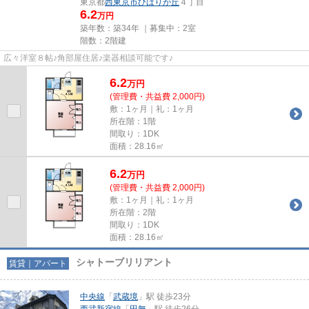
東京都
西東京市
ひばりが丘
４丁目
6.2
万円
築年数：築34年 ｜募集中：
2室
階数：2階建
広々洋室８帖♪角部屋住居♪楽器相談可能です♪
6.2
万
円
(管理費・共益費 2,000円)
敷：1ヶ月｜礼：1ヶ月
所在階：1階
間取り：1DK
面積：28.16㎡
6.2
万
円
(管理費・共益費 2,000円)
敷：1ヶ月｜礼：1ヶ月
所在階：2階
間取り：1DK
面積：28.16㎡
シャトーブリリアント
賃貸｜アパート
中央線
「
武蔵境
」駅 徒歩23分
西武新宿線
「
田無
」駅 徒歩26分