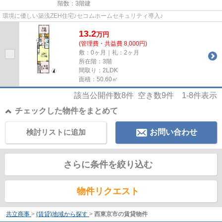
階数：3階建
環境に優しい築浅ZEH住宅♪セコムホームセキュリティ導入♪
13.2
万
円
(管理費・共益費 8,000円)
敷：0ヶ月｜礼：2ヶ月
所在階：3階
間取り：2LDK
面積：50.60㎡
該当公開件数
8
件 空き数
9
件
1-8
件表示
チェックした物件をまとめて
検討リストに追加
お問い合わせ
さらに条件を絞り込む
物件リクエスト
共立商事
>
(賃貸)地域から探す
>
西東京市の賃貸物件