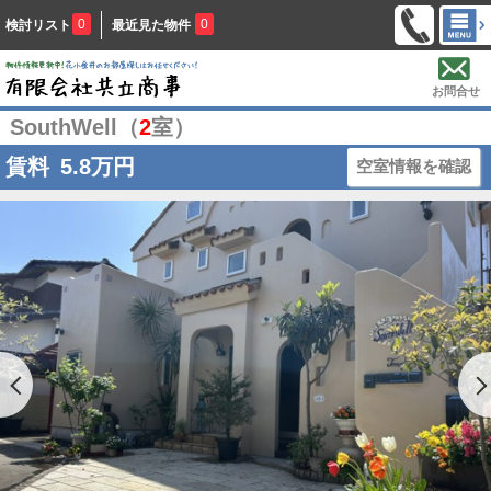
0
0
検討リスト
最近見た物件
お問合せ
SouthWell（
2
室）
賃料
5.8
万円
空室情報を確認