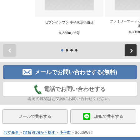
ファミリーマート 
セブンイレブン 小平東京街道店
約415
約356m／5分
前
メールでお問い合わせする(無料)
電話でお問い合わせする
現況の確認はお気軽にお問い合わせください。
メールで共有する
LINEで共有する
共立商事
>
(賃貸)地域から探す
>
小平市
>
SouthWell