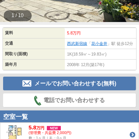
1 / 10
賃料
5.8万円
交通
西武新宿線
「
花小金井
」駅 徒歩12分
間取り(面積)
1K(18.59㎡～19.83㎡)
築年月
2008年 12月(築17年)
メールでお問い合わせする(無料)
電話でお問い合わせする
空室一覧
5.8
万
円
NEW
(管理費・共益費 2,000円)
敷：1ヶ月｜礼：0ヶ月