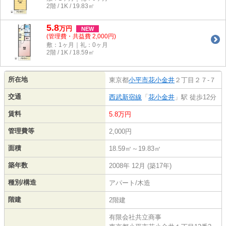
2階 / 1K / 19.83㎡
5.8
万
円
NEW
(管理費・共益費 2,000円)
敷：1ヶ月｜礼：0ヶ月
2階 / 1K / 18.59㎡
所在地
東京都
小平市
花小金井
２丁目２７-７
交通
西武新宿線
「
花小金井
」駅 徒歩12分
賃料
5.8万円
管理費等
2,000円
面積
18.59㎡～19.83㎡
築年数
2008年 12月 (築17年)
種別/構造
アパート/木造
階建
2階建
有限会社共立商事