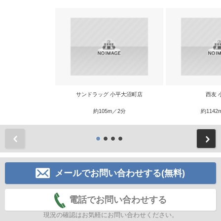
サンドラッグ 小平大沼町店
西友 
約105m／2分
約1142
前
メールでお問い合わせする(無料)
電話でお問い合わせする
現況の確認はお気軽にお問い合わせください。