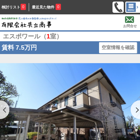
0
0
検討リスト
最近見た物件
お問合せ
エスポワール（
1
室）
賃料
7.5万円
空室情報を確認