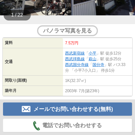
1 / 22
パノラマ写真を見る
賃料
7.5万円
西武新宿線
「
小平
」駅 徒歩12分
西武拝島線
「
萩山
」駅 徒歩25分
交通
西武国分寺線
「
国分寺
」駅 バス33
分 「小平7小入口」 停歩1分
間取り(面積)
1K(32.37㎡)
築年月
2003年 7月(築23年)
メールでお問い合わせする(無料)
電話でお問い合わせする