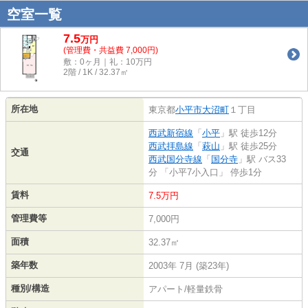
空室一覧
7.5
万
円
(管理費・共益費 7,000円)
敷：0ヶ月｜礼：10万円
2階 / 1K / 32.37㎡
所在地
東京都
小平市
大沼町
１丁目
西武新宿線
「
小平
」駅 徒歩12分
西武拝島線
「
萩山
」駅 徒歩25分
交通
西武国分寺線
「
国分寺
」駅 バス33
分 「小平7小入口」 停歩1分
賃料
7.5万円
管理費等
7,000円
面積
32.37㎡
築年数
2003年 7月 (築23年)
種別/構造
アパート/軽量鉄骨