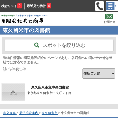
0
0
検討リスト
最近見た物件
お問合せ
東久留米市の図書館
スポットを絞り込む
※物件情報の周辺施設紹介のページであり、各店舗への問い合わせは当
社では対応できません。
該当件数
1
件
東久留米市立中央図書館
東京都東久留米市中央町２丁目
-
共立商事
>
周辺施設案内
>
東久留米市
>
東久留米市の図書館