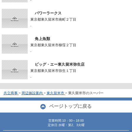
-
パワーラークス
東京都東久留米市南町２丁目
-
角上魚類
東京都東久留米市柳窪２丁目
-
ビッグ・エー東久留米弥生店
東京都東久留米市弥生１丁目
-
共立商事
>
周辺施設案内
>
東久留米市
>
東久留米市のスーパー
ページトップに戻る
営業時間:10：00～18:00
定休日:水曜・第2、3火曜