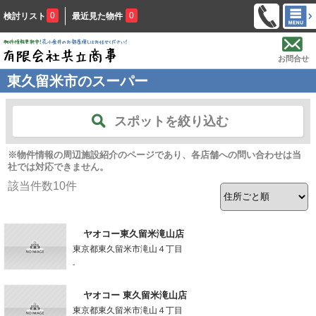
0
0
検討リスト
最近見た物件
お問合せ
東久留米市のスーパー
スポットを絞り込む
※物件情報の周辺施設紹介のページであり、各店舗への問い合わせは当
社では対応できません。
該当件数
10
件
ヤオコー東久留米滝山店
東京都東久留米市滝山４丁目
-
ヤオコー 東久留米滝山店
東京都東久留米市滝山４丁目