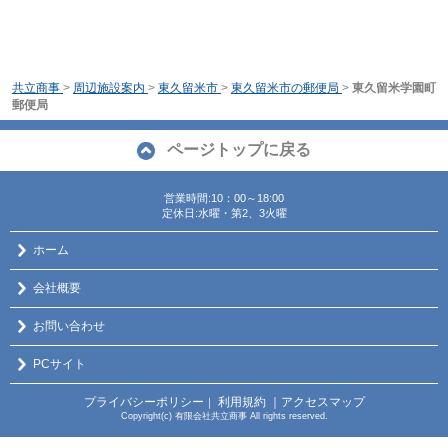
共立商事
>
周辺施設案内
>
東久留米市
>
東久留米市の郵便局
>
東久留米学園町
郵便局
ページトップに戻る
営業時間:10：00～18:00
定休日:水曜・第2、3火曜
ホーム
会社概要
お問い合わせ
PCサイト
プライバシーポリシー
利用規約
｜アクセスマップ
｜
Copyright(c) 有限会社共立商事 All rights reserved.