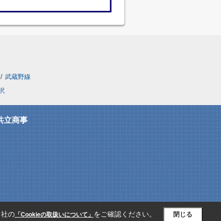
/
武蔵野線
沢
共立商事
当社の
をご確認ください。
閉じる
「Cookieの取扱いについて」