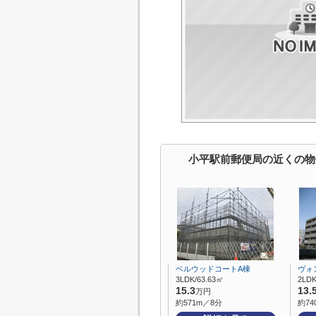
小平駅前郵便局の近くの物
ベルウッドコートA棟
ヴォ
3LDK/63.63㎡
2LDK
15.3
13.
万円
約571m／8分
約74