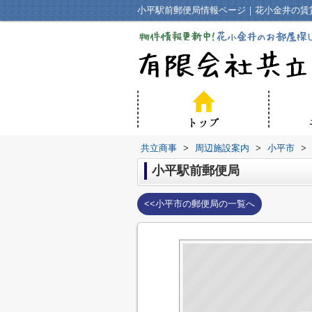
小平駅前郵便局情報ページ｜花小金井の賃
共立商事
>
周辺施設案内
>
小平市
>
小平駅前郵便局
<<小平市の郵便局の一覧へ