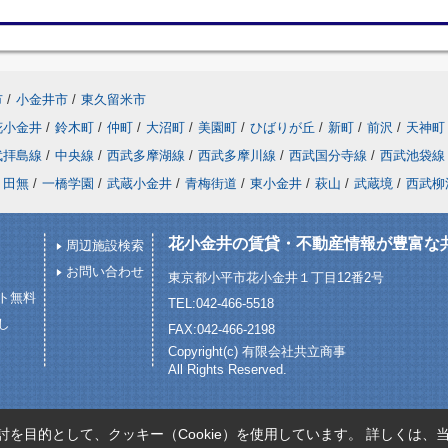
市
/
小金井市
/
東久留米市
花小金井
/
鈴木町
/
仲町
/
大沼町
/
美園町
/
ひばりが丘
/
新町
/
前沢
/
天神町
武拝島線
/
中央線
/
西武多摩湖線
/
西武多摩川線
/
西武国分寺線
/
西武池袋線
田無
/
一橋学園
/
武蔵小金井
/
青梅街道
/
東小金井
/
萩山
/
武蔵境
/
西武柳
花小金井の賃貸・不動産情報が豊富な
周辺施設検索
お問い合わせ
東京都小平市花小金井１丁目12番2号
ト無料
TEL:042-466-5518
し
FAX:042-466-2198
Copyright(c) 有限会社共立商事
All Rights Reserved.
を目的として、クッキー（Cookie）を使用しています。
詳しくは、