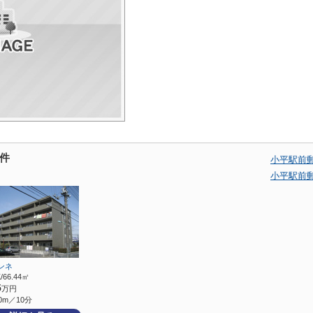
件
小平駅前
小平駅前
ンネ
/66.44㎡
5
万円
0m／10分