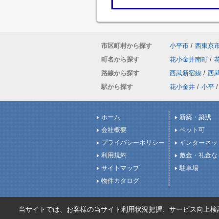
市区町村から探す
小平市
/
西東京
町名から探す
花小金井南町
/
路線から探す
西武新宿線
/
西
駅から探す
花小金井
/
小平
/
ホーム
新築・築浅
会社概要
ペット可
プライバシーポリシー
インターネッ
利用規約
敷金・礼金な
サイトマップ
駐車場
物件カタログ
当サイトでは、お客様の当サイト利用状況把握、サービス向上検討