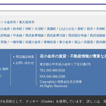
市
/
小金井市
/
東久留米市
花小金井
/
鈴木町
/
仲町
/
大沼町
/
美園町
/
ひばりが丘
/
新町
/
前沢
/
天神町
武拝島線
/
中央線
/
西武多摩湖線
/
西武多摩川線
/
西武国分寺線
/
西武池袋線
田無
/
一橋学園
/
武蔵小金井
/
青梅街道
/
東小金井
/
萩山
/
武蔵境
/
西武柳
花小金井の賃貸・不動産情報が豊富な
周辺施設検索
お問い合わせ
東京都小平市花小金井１丁目12番2号
ト無料
TEL:042-466-5518
し
FAX:042-466-2198
Copyright(c) 有限会社共立商事
All Rights Reserved.
を目的として、クッキー（Cookie）を使用しています。
詳しくは、