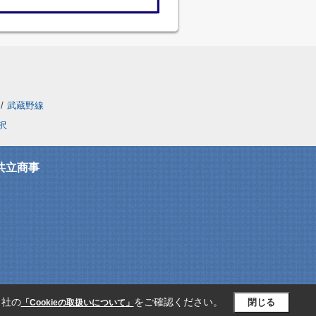
/
武蔵野線
沢
共立商事
当社の
をご確認ください。
閉じる
「Cookieの取扱いについて」