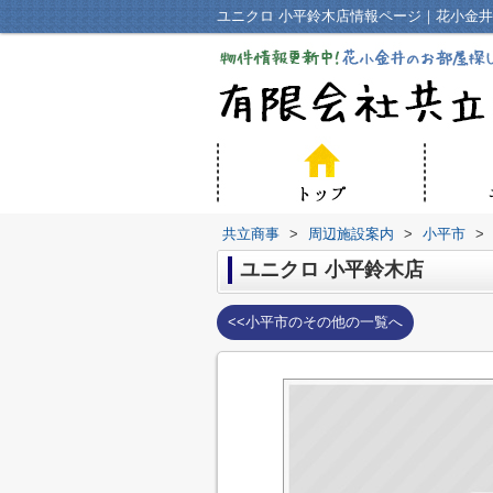
ユニクロ 小平鈴木店情報ページ｜花小金
共立商事
>
周辺施設案内
>
小平市
>
ユニクロ 小平鈴木店
<<小平市のその他の一覧へ