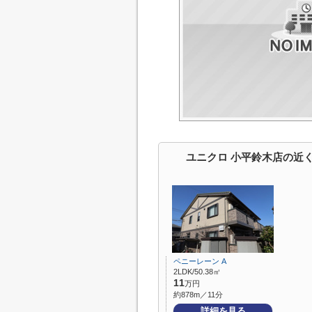
ユニクロ 小平鈴木店の近
ペニーレーン A
2LDK/50.38㎡
11
万円
約878m／11分
詳細を見る