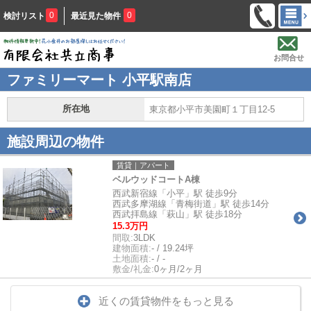
0
0
検討リスト
最近見た物件
お問合せ
ファミリーマート 小平駅南店
所在地
東京都小平市美園町１丁目12-5
施設周辺の物件
賃貸｜アパート
ベルウッドコートA棟
西武新宿線「小平」駅 徒歩9分
西武多摩湖線「青梅街道」駅 徒歩14分
西武拝島線「萩山」駅 徒歩18分
15.3万円
間取:
3LDK
建物面積:
- / 19.24坪
土地面積:
- / -
敷金/礼金:
0ヶ月/2ヶ月
近くの賃貸物件をもっと見る