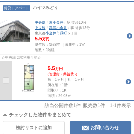
ハイツみどり
賃貸｜アパート
中央線
「
東小金井
」駅 徒歩10分
中央線
「
武蔵小金井
」駅 徒歩13分
東京都
小金井市
緑町
５丁目
5.5
万円
築年数：築38年 ｜募集中：
1室
階数：2階建
☆中央線２駅利用可能☆
5.5
万
円
(管理費・共益費 -)
敷：1ヶ月｜礼：1ヶ月
所在階：1階
間取り：1K
面積：26.03㎡
該当公開件数
1
件 販売数
1
件
1-1
件表示
チェックした物件をまとめて
検討リストに追加
お問い合わせ