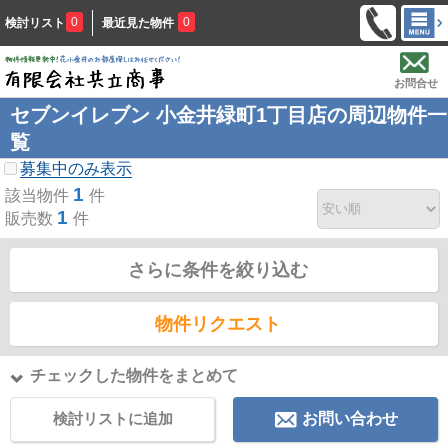
0
0
検討リスト
最近見た物件
お問合せ
セブンイレブン 小金井緑町1丁目店の周辺物件一
覧
募集中のみ表示
1
該当物件
件
1
販売数
件
さらに条件を絞り込む
物件リクエスト
チェックした物件をまとめて
検討リストに追加
お問い合わせ