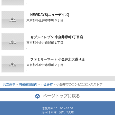
-
NEWDAYS(ニューデイズ)
東京都小金井市本町６丁目
-
セブンイレブン 小金井緑町1丁目店
東京都小金井市緑町１丁目
-
ファミリーマート 小金井北大通り店
東京都小金井市緑町２丁目
-
共立商事
>
周辺施設案内
>
小金井市
>
小金井市のコンビニエンスストア
ページトップに戻る
営業時間:10：00～18:00
定休日:水曜・第2、3火曜