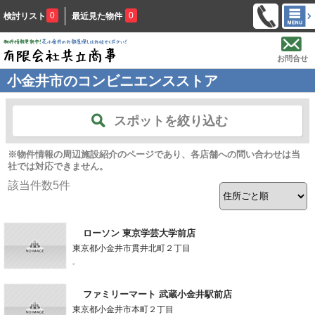
0
0
検討リスト
最近見た物件
お問合せ
小金井市のコンビニエンスストア
スポットを絞り込む
※物件情報の周辺施設紹介のページであり、各店舗への問い合わせは当
社では対応できません。
該当件数
5
件
ローソン 東京学芸大学前店
東京都小金井市貫井北町２丁目
-
ファミリーマート 武蔵小金井駅前店
東京都小金井市本町２丁目