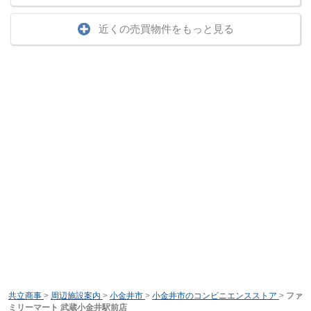
近くの売買物件をもっと見る
共立商事
>
周辺施設案内
>
小金井市
>
小金井市のコンビニエンスストア
>
ファ
ミリーマート 武蔵小金井駅前店