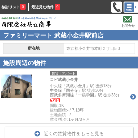
0
0
検討リスト
最近見た物件
お問合せ
ファミリーマート 武蔵小金井駅前店
所在地
東京都小金井市本町２丁目5-3
施設周辺の物件
賃貸｜アパート
コピ武蔵小金井
中央線「武蔵小金井」駅 徒歩13分
中央線「国分寺」駅 徒歩30分
西武多摩湖線「一橋学園」駅 徒歩38分
6万円
間取:
1K
建物面積:
- / 7.18坪
土地面積:
- / -
敷金/礼金:
1ヶ月/0ヶ月
近くの賃貸物件をもっと見る