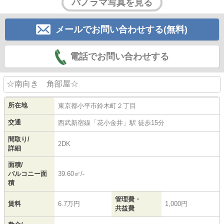
パノラマ写真を見る
メールでお問い合わせする(無料)
電話でお問い合わせする
☆南向き 角部屋☆
所在地
東京都
小平市
鈴木町
２丁目
交通
西武新宿線
「
花小金井
」駅 徒歩15分
間取り/
2DK
詳細
面積/
バルコニー面
39.60㎡/-
積
管理費・
賃料
6.7万円
1,000円
共益費