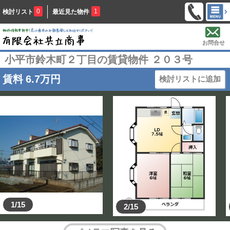
0
1
検討リスト
最近見た物件
お問合せ
小平市鈴木町２丁目の賃貸物件 ２０３号
賃料
6.7
万円
検討リストに追加
1/15
2/15