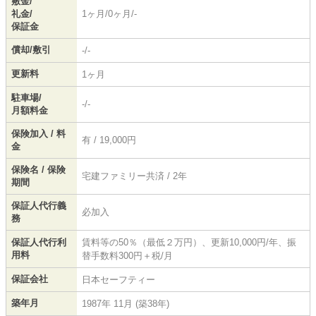
敷金/
礼金/
1ヶ月/0ヶ月/-
保証金
償却/敷引
-/-
更新料
1ヶ月
駐車場/
-/-
月額料金
保険加入 / 料
有 / 19,000円
金
保険名 / 保険
宅建ファミリー共済 / 2年
期間
保証人代行義
必加入
務
保証人代行利
賃料等の50％（最低２万円）、更新10,000円/年、振
用料
替手数料300円＋税/月
保証会社
日本セーフティー
築年月
1987年 11月 (築38年)