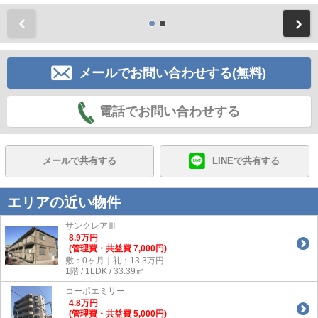
前
メールでお問い合わせする(無料)
電話でお問い合わせする
メールで共有する
LINEで共有する
エリアの近い物件
サンクレアⅢ
8.9
万
円
(管理費・共益費 7,000円)
敷：0ヶ月｜礼：13.3万円
1階 / 1LDK / 33.39㎡
コーポエミリー
4.8
万
円
(管理費・共益費 5,000円)