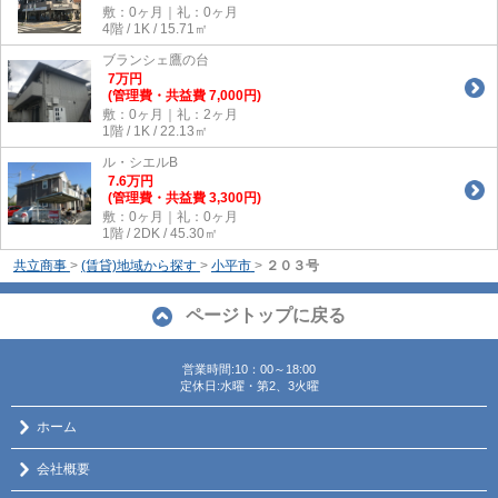
敷：0ヶ月｜礼：0ヶ月
4階 / 1K / 15.71㎡
ブランシェ鷹の台
7
万
円
(管理費・共益費 7,000円)
敷：0ヶ月｜礼：2ヶ月
1階 / 1K / 22.13㎡
ル・シエルB
7.6
万
円
(管理費・共益費 3,300円)
敷：0ヶ月｜礼：0ヶ月
1階 / 2DK / 45.30㎡
共立商事
>
(賃貸)地域から探す
>
小平市
>
２０３号
ページトップに戻る
営業時間:10：00～18:00
定休日:水曜・第2、3火曜
ホーム
会社概要