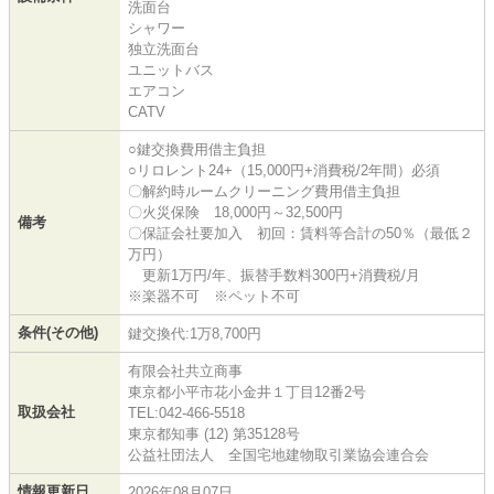
洗面台
シャワー
独立洗面台
ユニットバス
エアコン
CATV
○鍵交換費用借主負担
○リロレント24+（15,000円+消費税/2年間）必須
〇解約時ルームクリーニング費用借主負担
〇火災保険 18,000円～32,500円
備考
〇保証会社要加入 初回：賃料等合計の50％（最低２
万円）
更新1万円/年、振替手数料300円+消費税/月
※楽器不可 ※ペット不可
条件(その他)
鍵交換代:1万8,700円
有限会社共立商事
東京都小平市花小金井１丁目12番2号
取扱会社
TEL:042-466-5518
東京都知事 (12) 第35128号
公益社団法人 全国宅地建物取引業協会連合会
情報更新日
2026年08月07日