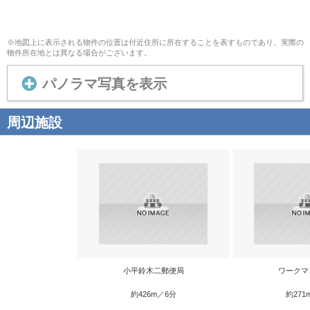
※地図上に表示される物件の位置は付近住所に所在することを表すものであり、実際の
物件所在地とは異なる場合がございます。
パノラマ写真を表示
周辺施設
小平鈴木二郵便局
ワークマ
約426m／6分
約271