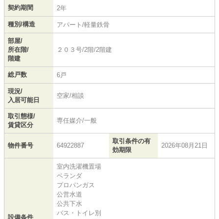
契約期間
2年
種別/構造
アパート/軽量鉄骨
部屋/
所在階/
２０３号/2階/2階建
階建
総戸数
6戸
現況/
空家/相談
入居可能日
取引態様/
専任媒介/一般
賃貸区分
取引条件の有
物件番号
64922887
2026年08月21日
効期限
室内洗濯機置場
ベランダ
プロパンガス
公営水道
公共下水
バス・トイレ別
設備条件