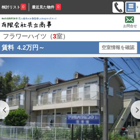
0
0
検討リスト
最近見た物件
お問合せ
フラワーハイツ（
3
室）
賃料
4.2
万円～
空室情報を確認