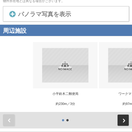
物件所在地とは異なる場合がございます。
パノラマ写真を表示
周辺施設
小平鈴木二郵便局
ワークマ
約230m／3分
約97
前