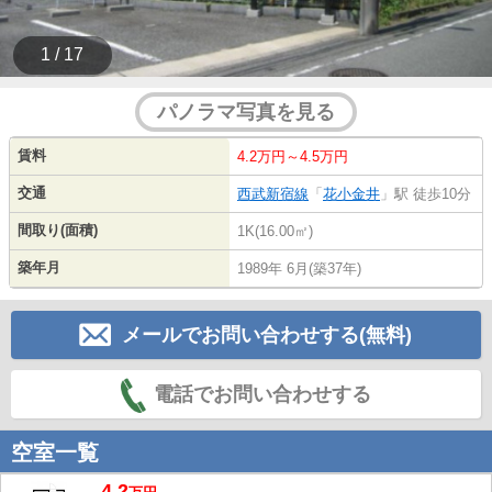
1 / 17
パノラマ写真を見る
賃料
4.2万円～4.5万円
交通
西武新宿線
「
花小金井
」駅 徒歩10分
間取り(面積)
1K(16.00㎡)
築年月
1989年 6月(築37年)
メールでお問い合わせする(無料)
電話でお問い合わせする
空室一覧
4.2