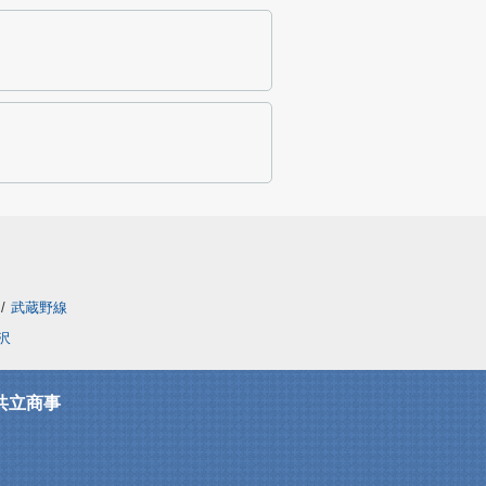
/
武蔵野線
沢
共立商事