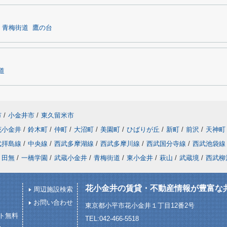
青梅街道
鷹の台
道
市
/
小金井市
/
東久留米市
花小金井
/
鈴木町
/
仲町
/
大沼町
/
美園町
/
ひばりが丘
/
新町
/
前沢
/
天神町
武拝島線
/
中央線
/
西武多摩湖線
/
西武多摩川線
/
西武国分寺線
/
西武池袋線
田無
/
一橋学園
/
武蔵小金井
/
青梅街道
/
東小金井
/
萩山
/
武蔵境
/
西武柳
花小金井の賃貸・不動産情報が豊富な
周辺施設検索
お問い合わせ
東京都小平市花小金井１丁目12番2号
ト無料
TEL:042-466-5518