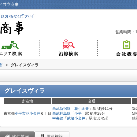
／共立商事
営業時間：10
市
>
グレイスヴィラ
グレイスヴィラ
所在地
交通
西武新宿線
「
花小金井
」駅 徒歩11分
築
東京都
小平市
花小金井
６丁目
西武拝島線
「
小平
」駅 徒歩28分
5
中央線
「
武蔵小金井
」駅 徒歩45分
鉄
物件情報
周辺施設