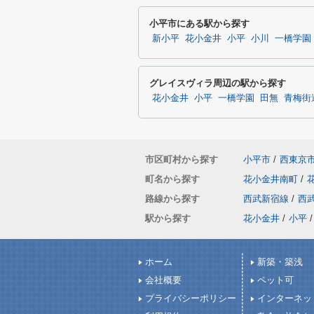
小平市にある駅から探す
新小平
花小金井
小平
小川
一橋学園
グレイスヴィラ周辺の駅から探す
花小金井
小平
一橋学園
田無
青梅街
市区町村から探す
小平市
/
西東京
町名から探す
花小金井南町
/
路線から探す
西武新宿線
/
西
駅から探す
花小金井
/
小平
/
ホーム
新築・築浅
会社概要
ペット可
プライバシーポリシー
インターネッ