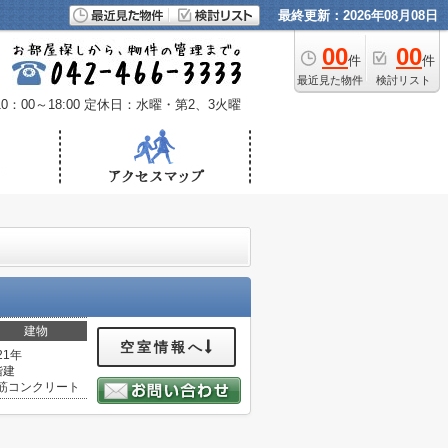
最終更新：2026年08月08日
00
00
件
件
最近見た物件
検討リスト
：00～18:00
定休日：水曜・第2、3火曜
建物
空室情報へ
21年
階建
筋コンクリート