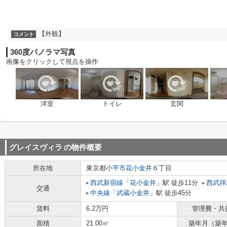
【外観】
コメント
360度パノラマ写真
画像をクリックして視点を操作
洋室
トイレ
玄関
グレイスヴィラ
の物件概要
所在地
東京都
小平市
花小金井
６丁目
西武新宿線
「
花小金井
」駅 徒歩11分
西武拝
交通
中央線
「
武蔵小金井
」駅 徒歩45分
賃料
6.2万円
管理費・共
面積
21.00㎡
築年月（築