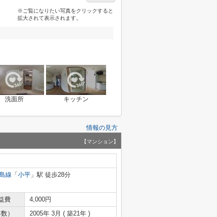
※ご覧になりたい写真をクリックすると
拡大されて表示されます。
洗面所
キッチン
情報の見方
【マンション】
島線
「
小平
」駅 徒歩28分
益費
4,000円
年数）
2005年 3月 ( 築21年 )