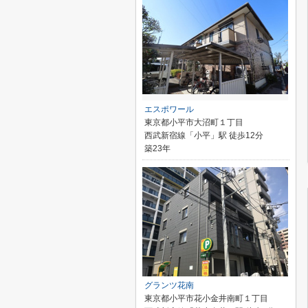
エスポワール
東京都小平市大沼町１丁目
西武新宿線「小平」駅 徒歩12分
築23年
グランツ花南
東京都小平市花小金井南町１丁目