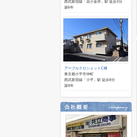
西武新宿線「花小金井」駅 徒歩3分
築6年
アーブルクロシェットC棟
東京都小平市仲町
西武新宿線「小平」駅 徒歩8分
築9年