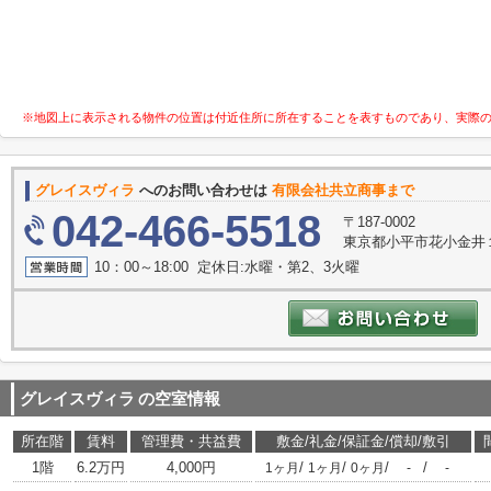
※地図上に表示される物件の位置は付近住所に所在することを表すものであり、実際
グレイスヴィラ
へのお問い合わせは
有限会社共立商事まで
042-466-5518
〒187-0002
東京都小平市花小金井１
10：00～18:00 定休日:水曜・第2、3火曜
グレイスヴィラ
の空室情報
所在階
賃料
管理費・共益費
敷金/礼金/保証金/償却/敷引
1階
6.2万円
4,000円
/
/
/
/
1ヶ月
1ヶ月
0ヶ月
-
-