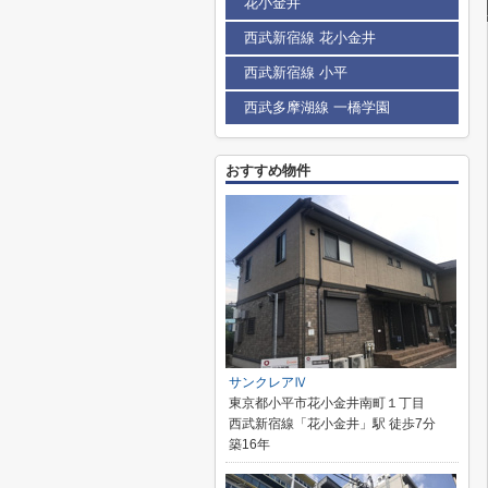
花小金井
西武新宿線 花小金井
西武新宿線 小平
西武多摩湖線 一橋学園
おすすめ物件
サンクレアⅣ
東京都小平市花小金井南町１丁目
西武新宿線「花小金井」駅 徒歩7分
築16年