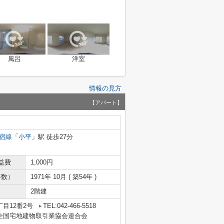
風呂
洋室
情報の見方
【アパート】
宿線
「
小平
」駅 徒歩27分
益費
1,000円
年数）
1971年 10月 ( 築54年 )
2階建
目12番2号
TEL:042-466-5518
全国宅地建物取引業協会連合会