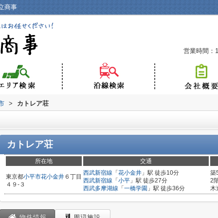
立商事
営業時間：10
市
>
カトレア荘
カトレア荘
所在地
交通
西武新宿線
「
花小金井
」駅 徒歩10分
築
東京都
小平市
花小金井
６丁目
西武新宿線
「
小平
」駅 徒歩27分
2
４９-３
西武多摩湖線
「
一橋学園
」駅 徒歩36分
木
物件情報
周辺施設