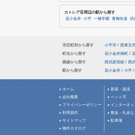
カトレア荘周辺の駅から探す
花小金井
小平
一橋学園
青梅街道
武
市区町村から探す
小平市
/
西東京
町名から探す
花小金井南町
/
路線から探す
西武新宿線
/
西
駅から探す
花小金井
/
小平
/
ホーム
新築・築浅
会社概要
ペット可
プライバシーポリシー
インターネッ
利用規約
敷金・礼金な
サイトマップ
駐車場
物件カタログ