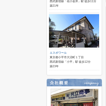
西武新宿線「花小金井」駅 徒歩11分
築21年
エスポワール
東京都小平市大沼町１丁目
西武新宿線「小平」駅 徒歩12分
築23年