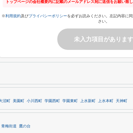
トップページの会社概要内に記載のメールアドレス宛に送信をお願い致し
※
利用規約
及び
プライバシーポリシー
を必ずお読みください。左記内容に同
さい。
未入力項目がありま
大沼町
美園町
小川西町
学園西町
学園東町
上水新町
上水本町
天神町
青梅街道
鷹の台