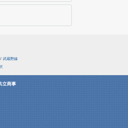
/
武蔵野線
沢
共立商事