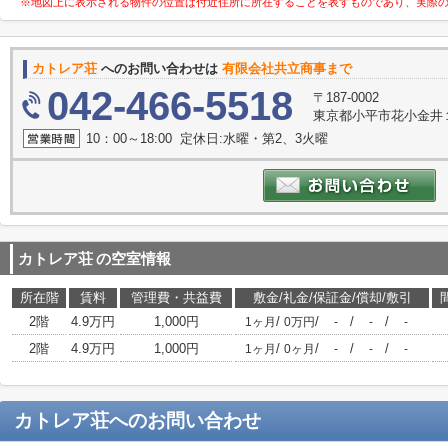
※地図上に表示される物件の位置は付近住所に所在することを表すものであり、実際
カトレア荘
へのお問い合わせは
有限会社共立商事まで
042-466-5518
〒187-0002
東京都小平市花小金井１
10：00～18:00 定休日:水曜・第2、3火曜
カトレア荘
の空室情報
所在階
賃料
管理費・共益費
敷金/礼金/保証金/償却/敷引
2階
4.9万円
1,000円
/
/
/
/
1ヶ月
0万円
-
-
-
2階
4.9万円
1,000円
/
/
/
/
1ヶ月
0ヶ月
-
-
-
カトレア荘
へのお問い合わせ