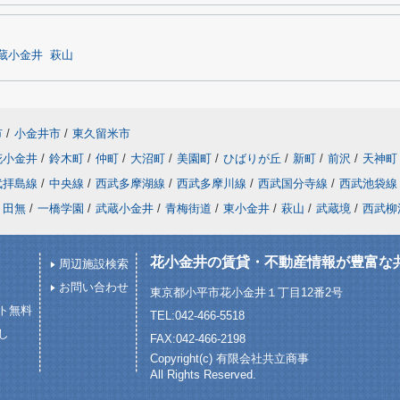
蔵小金井
萩山
市
/
小金井市
/
東久留米市
花小金井
/
鈴木町
/
仲町
/
大沼町
/
美園町
/
ひばりが丘
/
新町
/
前沢
/
天神町
武拝島線
/
中央線
/
西武多摩湖線
/
西武多摩川線
/
西武国分寺線
/
西武池袋線
田無
/
一橋学園
/
武蔵小金井
/
青梅街道
/
東小金井
/
萩山
/
武蔵境
/
西武柳
花小金井の賃貸・不動産情報が豊富な
周辺施設検索
お問い合わせ
東京都小平市花小金井１丁目12番2号
ト無料
TEL:042-466-5518
し
FAX:042-466-2198
Copyright(c) 有限会社共立商事
All Rights Reserved.