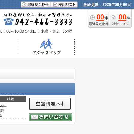
最終更新：2026年08月06日
00
00
件
件
最近見た物件
検討リスト
：00～18:00
定休日：水曜・第2、3火曜
建物
空室情報へ
54年
階建
造