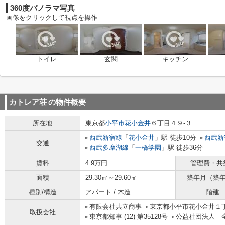
360度パノラマ写真
画像をクリックして視点を操作
トイレ
玄関
キッチン
カトレア荘
の物件概要
所在地
東京都
小平市
花小金井
６丁目４９-３
西武新宿線
「
花小金井
」駅 徒歩10分
西武新
交通
西武多摩湖線
「
一橋学園
」駅 徒歩36分
賃料
4.9万円
管理費・共
面積
29.30㎡～29.60㎡
築年月（築
種別/構造
アパート / 木造
階建
有限会社共立商事
東京都小平市花小金井１丁
取扱会社
東京都知事 (12) 第35128号
公益社団法人 