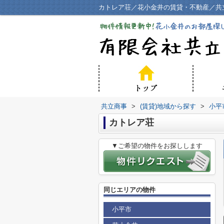
カトレア荘／花小金井の賃貸・不動産／共
共立商事
>
(賃貸)地域から探す
>
小平
カトレア荘
▼ご希望の物件をお探しします
同じエリアの物件
小平市